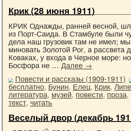
Крик (28 июня 1911)
КРИК Однажды, ранней весной, шл
из Порт-Саида. В Стамбуле были ч
дела наш грузовик там не имел; м
миновать Золотой Рог, а рассвета 
Коваках, у входа в Черное море: н
Босфора не …
Далее →
Повести и рассказы (1909-1911)
бесплатно
,
Бунин
,
Елец
,
Крик
,
Липе
литература
,
музей
,
повести
,
проза
,
текст
,
читать
Веселый двор (декабрь 191