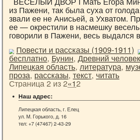
ВЕСЕЛЫЙ ДВОР I Мать Егора Мин
из Пажени, так была суха от голода
звали ее не Анисьей, а Ухватом. П
ее — окрестили в насмешку веселы
говорили в Пажени, весь выдался
Повести и рассказы (1909-1911)
бесплатно
,
Бунин
,
Древний челове
Липецкая область
,
литература
,
муз
проза
,
рассказы
,
текст
,
читать
Страница 2 из 2
«
1
2
Наш адрес:
Липецкая область, г. Елец
ул. М. Горького, д. 16
тел: +7 (47467) 2-43-29