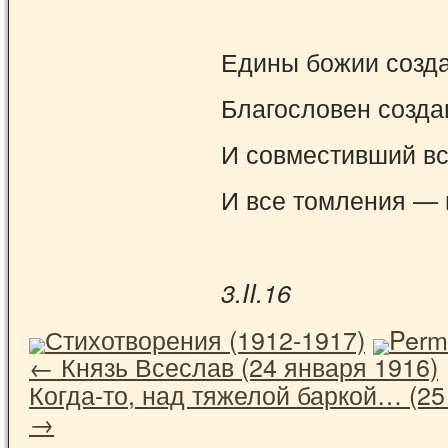
Едины божии созда
Благословен созда
И совместивший в
И все томления — 
3.
II
.16
Стихотворения (1912-1917)
Perm
←
Князь Всеслав (24 января 1916)
Когда-то, над тяжелой баркой… (25
→