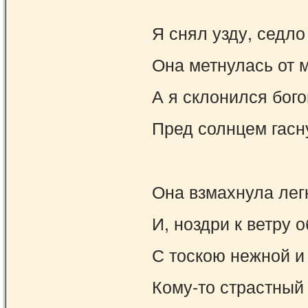
Я снял узду, седло
Она метнулась от 
А я склонился бог
Пред солнцем гасн
Она взмахнула лег
И, ноздри к ветру о
С тоскою нежной и
Кому-то страстный