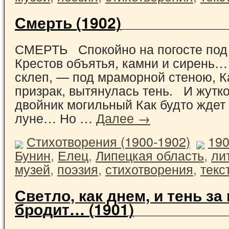
Смерть (1902)
СМЕРТЬ Спокойно на погосте по
Крестов объятья, камни и сирень…
склеп, — под мраморной стеною, К
призрак, вытянулась тень. И жутко
двойник могильный Как будто ждет 
луне… Но …
Далее →
Стихотворения (1900-1902)
19
Бунин
,
Елец
,
Липецкая область
,
ли
музей
,
поэзия
,
стихотворения
,
текс
Светло, как днем, и тень за
бродит… (1901)