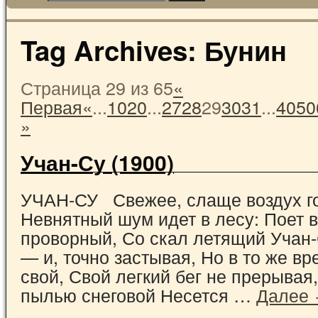
Tag Archives:
Бунин
Страница 29 из 65
«
Первая
«
...
10
20
...
27
28
29
30
31
...
40
50
»
Учан-Су (1900)
УЧАН-СУ Свежее, слаще воздух г
Невнятный шум идет в лесу: Поет 
проворный, Со скал летящий Учан
— и, точно застывая, Но в то же вр
свой, Свой легкий бег не прерывая
пылью снеговой Несется …
Далее