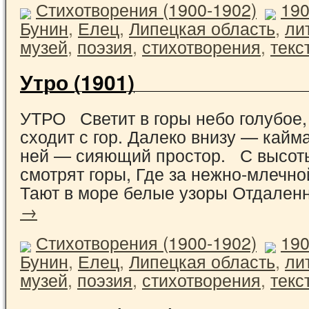
Стихотворения (1900-1902)
19
Бунин
,
Елец
,
Липецкая область
,
ли
музей
,
поэзия
,
стихотворения
,
текс
Утро (1901)
УТРО Светит в горы небо голубое,
сходит с гор. Далеко внизу — кайма
ней — сияющий простор. С высоты
смотрят горы, Где за нежно-млечно
Тают в море белые узоры Отдале
→
Стихотворения (1900-1902)
19
Бунин
,
Елец
,
Липецкая область
,
ли
музей
,
поэзия
,
стихотворения
,
текс