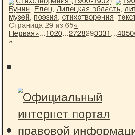
Бунин
,
Елец
,
Липецкая область
,
ли
музей
,
поэзия
,
стихотворения
,
текс
Страница 29 из 65
«
Первая
«
...
10
20
...
27
28
29
30
31
...
40
50
»