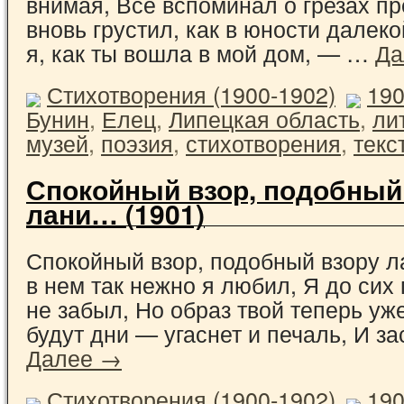
внимая, Все вспоминал о грезах п
вновь грустил, как в юности далек
я, как ты вошла в мой дом, — …
Да
Стихотворения (1900-1902)
19
Бунин
,
Елец
,
Липецкая область
,
ли
музей
,
поэзия
,
стихотворения
,
текс
Спокойный взор, подобный
лани… (1901)
Спокойный взор, подобный взору ла
в нем так нежно я любил, Я до сих
не забыл, Но образ твой теперь уж
будут дни — угаснет и печаль, И з
Далее →
Стихотворения (1900-1902)
19