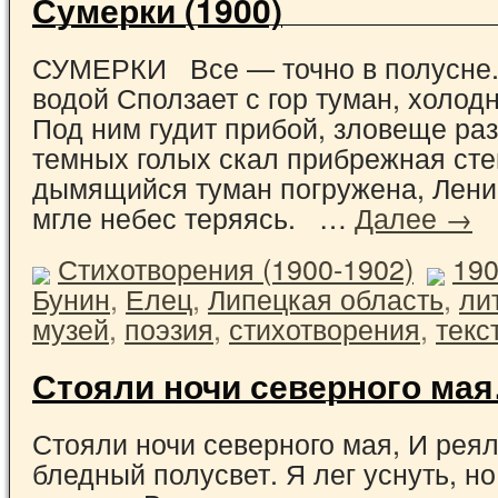
Сумерки (1900)
СУМЕРКИ Все — точно в полусне.
водой Сползает с гор туман, холодн
Под ним гудит прибой, зловеще раз
темных голых скал прибрежная сте
дымящийся туман погружена, Ленив
мгле небес теряясь. …
Далее →
Стихотворения (1900-1902)
19
Бунин
,
Елец
,
Липецкая область
,
ли
музей
,
поэзия
,
стихотворения
,
текс
Стояли ночи северного мая
Стояли ночи северного мая, И реял
бледный полусвет. Я лег уснуть, н