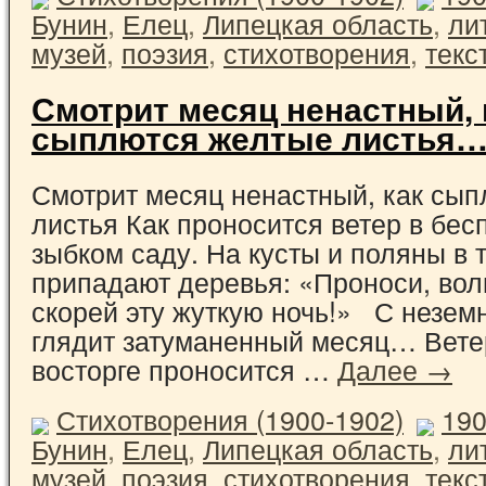
Бунин
,
Елец
,
Липецкая область
,
ли
музей
,
поэзия
,
стихотворения
,
текс
Смотрит месяц ненастный, 
сыплются желтые листья… 
Смотрит месяц ненастный, как сы
листья Как проносится ветер в бе
зыбком саду. На кусты и поляны в 
припадают деревья: «Проноси, вол
скорей эту жуткую ночь!» С незе
глядит затуманенный месяц… Вете
восторге проносится …
Далее →
Стихотворения (1900-1902)
19
Бунин
,
Елец
,
Липецкая область
,
ли
музей
,
поэзия
,
стихотворения
,
текс