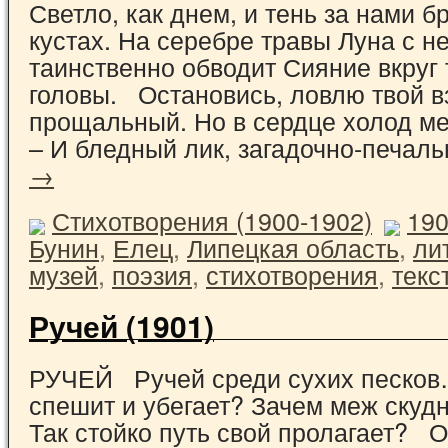
Светло, как днем, и тень за нами б
кустах. На серебре травы Луна с н
таинственно обводит Сияние вкруг
головы. Остановись, ловлю твой в
прощальный. Но в сердце холод м
– И бледный лик, загадочно-печал
→
Стихотворения (1900-1902)
19
Бунин
,
Елец
,
Липецкая область
,
ли
музей
,
поэзия
,
стихотворения
,
текс
Ручей (1901)
РУЧЕЙ Ручей среди сухих песков
спешит и убегает? Зачем меж скуд
Так стойко путь свой пролагает? О