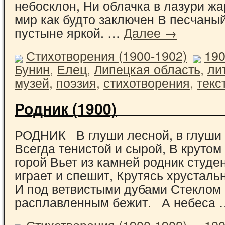
небосклон, Ни облачка в лазури жа
мир как будто заключен В песчаный
пустыне яркой. …
Далее →
Стихотворения (1900-1902)
19
Бунин
,
Елец
,
Липецкая область
,
ли
музей
,
поэзия
,
стихотворения
,
текс
Родник (1900)
РОДНИК В глуши лесной, в глуши 
Всегда тенистой и сырой, В крутом
горой Вьет из камней родник студе
играет и спешит, Крутясь хрусталь
И под ветвистыми дубами Стеклом
расплавленным бежит. А небеса
Стихотворения (1900-1902)
19