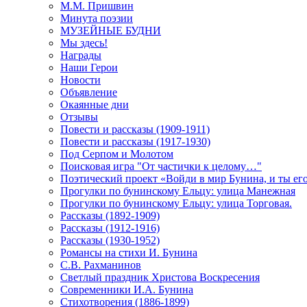
М.М. Пришвин
Минута поэзии
МУЗЕЙНЫЕ БУДНИ
Мы здесь!
Награды
Наши Герои
Новости
Объявление
Окаянные дни
Отзывы
Повести и рассказы (1909-1911)
Повести и рассказы (1917-1930)
Под Серпом и Молотом
Поисковая игра "От частички к целому…"
Поэтический проект «Войди в мир Бунина, и ты е
Прогулки по бунинскому Ельцу: улица Манежная
Прогулки по бунинскому Ельцу: улица Торговая.
Рассказы (1892-1909)
Рассказы (1912-1916)
Рассказы (1930-1952)
Романсы на стихи И. Бунина
С.В. Рахманинов
Светлый праздник Христова Воскресения
Современники И.А. Бунина
Стихотворения (1886-1899)