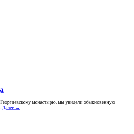
а
я к Георгиевскому монастырю, мы увидели обыкновенную
…
Далее →