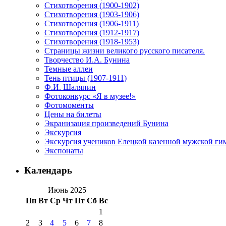
Стихотворения (1900-1902)
Стихотворения (1903-1906)
Стихотворения (1906-1911)
Стихотворения (1912-1917)
Стихотворения (1918-1953)
Страницы жизни великого русского писателя.
Творчество И.А. Бунина
Темные аллеи
Тень птицы (1907-1911)
Ф.И. Шаляпин
Фотоконкурс «Я в музее!»
Фотомоменты
Цены на билеты
Экранизация произведений Бунина
Экскурсия
Экскурсия учеников Елецкой казенной мужской гим
Экспонаты
Календарь
Июнь 2025
Пн
Вт
Ср
Чт
Пт
Сб
Вс
1
2
3
4
5
6
7
8