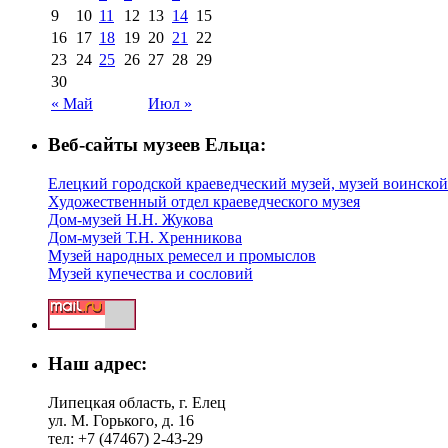
9
10
11
12
13
14
15
16
17
18
19
20
21
22
23
24
25
26
27
28
29
30
« Май
Июл »
Веб-сайты музеев Ельца:
Елецкий городской краеведческий музей, музей воинской
Художественный отдел краеведческого музея
Дом-музей Н.Н. Жукова
Дом-музей Т.Н. Хренникова
Музей народных ремесел и промыслов
Музей купечества и сословий
Наш адрес:
Липецкая область, г. Елец
ул. М. Горького, д. 16
тел: +7 (47467) 2-43-29