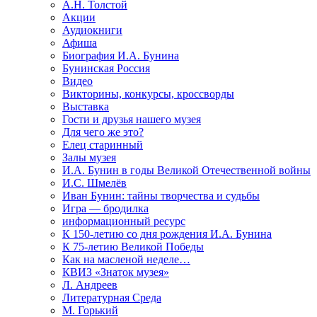
А.Н. Толстой
Акции
Аудиокниги
Афиша
Биография И.А. Бунина
Бунинская Россия
Видео
Викторины, конкурсы, кроссворды
Выставка
Гости и друзья нашего музея
Для чего же это?
Елец старинный
Залы музея
И.А. Бунин в годы Великой Отечественной войны
И.С. Шмелёв
Иван Бунин: тайны творчества и судьбы
Игра — бродилка
информационный ресурс
К 150-летию со дня рождения И.А. Бунина
К 75-летию Великой Победы
Как на масленой неделе…
КВИЗ «Знаток музея»
Л. Андреев
Литературная Среда
М. Горький