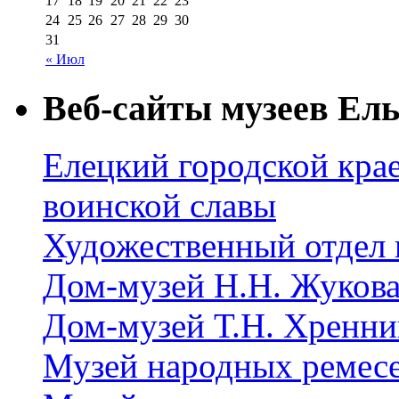
17
18
19
20
21
22
23
24
25
26
27
28
29
30
31
« Июл
Веб-сайты музеев Ель
Елецкий городской крае
воинской славы
Художественный отдел 
Дом-музей Н.Н. Жуков
Дом-музей Т.Н. Хренни
Музей народных ремес