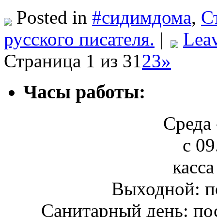
Posted in
#сидимдома
,
С
русского писателя.
|
Lea
Страница 1 из 3
1
2
3
»
Часы работы:
Среда 
с 09
касса
Выходной: п
Санитарный день: по