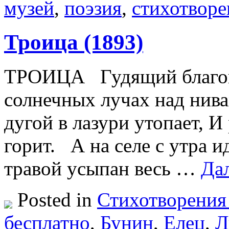
музей
,
поэзия
,
стихотворе
Троица (1893)
ТРОИЦА Гудящий благове
солнечных лучах над нива
дугой в лазури утопает, И 
горит. А на селе с утра и
травой усыпан весь …
Да
Posted in
Стихотворения
бесплатно
,
Бунин
,
Елец
,
Л