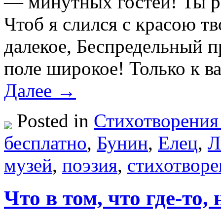
— минутных гостей! Ты ра
Чтоб я слился с красою т
далекое, Беспредельный п
поле широкое! Только к 
Далее →
Posted in
Стихотворения
бесплатно
,
Бунин
,
Елец
,
Л
музей
,
поэзия
,
стихотворе
Что в том, что где-то,