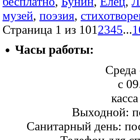
бесплатно
,
Бунин
,
Елец
,
Л
музей
,
поэзия
,
стихотворе
Страница 1 из 10
1
2
3
4
5
...
1
Часы работы:
Среда 
с 09
касса
Выходной: п
Санитарный день: по