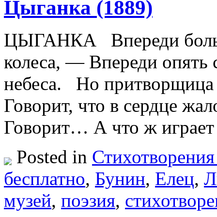
Цыганка (1889)
ЦЫГАНКА Впереди больша
колеса, — Впереди опять 
небеса. Но притворщица о
Говорит, что в сердце жа
Говорит… А что ж играе
Posted in
Стихотворения
бесплатно
,
Бунин
,
Елец
,
Л
музей
,
поэзия
,
стихотворе