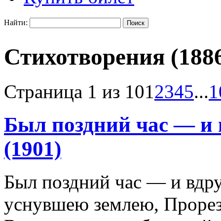
Найти:
Стихотворения (1886
Страница 1 из 10
1
2
3
4
5
...
1
Был поздний час — и
(1901)
Был поздний час — и вдру
уснувшею землею, Прорез