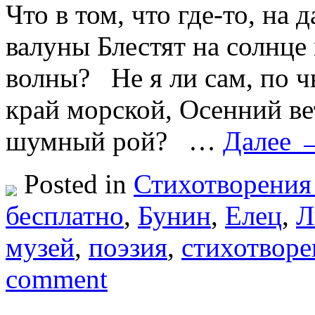
Что в том, что где-то, на
валуны Блестят на солнц
волны? Не я ли сам, по ч
край морской, Осенний ве
шумный рой? …
Далее 
Posted in
Стихотворения
бесплатно
,
Бунин
,
Елец
,
Л
музей
,
поэзия
,
стихотворе
comment