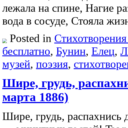
лежала на спине, Нагие р
вода в сосуде, Стояла жи
Posted in
Стихотворения
бесплатно
,
Бунин
,
Елец
,
Л
музей
,
поэзия
,
стихотворе
Шире, грудь, распахн
марта 1886)
Шире, грудь, распахнись 