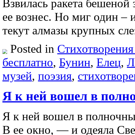
Взвилась ракета бешеной
ее вознес. Но миг один – 
текут алмазы крупных сл
Posted in
Стихотворения
бесплатно
,
Бунин
,
Елец
,
Л
музей
,
поэзия
,
стихотворе
Я к ней вошел в полн
Я к ней вошел в полночны
В ее окно, — и одеяла С