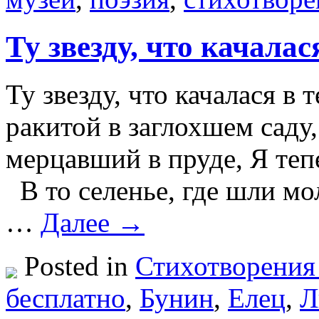
Ту звезду, что качала
Ту звезду, что качалася в
ракитой в заглохшем саду,
мерцавший в пруде, Я тепе
В то селенье, где шли мол
…
Далее →
Posted in
Стихотворения
бесплатно
,
Бунин
,
Елец
,
Л