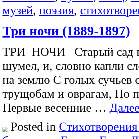
музей
,
поэзия
,
стихотворе
Три ночи (1889-1897)
ТРИ НОЧИ Старый сад вс
шумел, и, словно капли сл
на землю С голых сучьев
трущобам и оврагам, По 
Первые весенние …
Дале
Posted in
Стихотворения