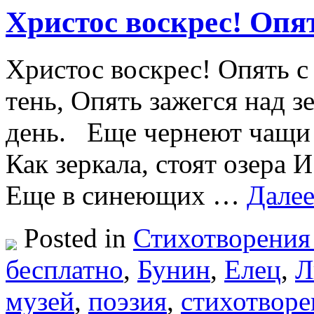
Христос воскрес! Опя
Христос воскрес! Опять с
тень, Опять зажегся над 
день. Еще чернеют чащи б
Как зеркала, стоят озера
Еще в синеющих …
Дале
Posted in
Стихотворения
бесплатно
,
Бунин
,
Елец
,
Л
музей
,
поэзия
,
стихотворе