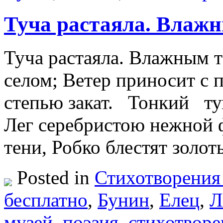
Туча растаяла. Влаж
Туча растаяла. Влажным т
селом; Ветер приносит с п
степью закат. Тонкий 
Лег серебристою нежной ф
тени, Робко блестят зол
Posted in
Стихотворения
бесплатно
,
Бунин
,
Елец
,
Л
музей
,
поэзия
,
стихотворе