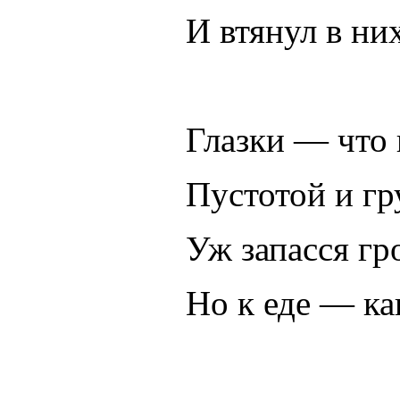
И втянул в них
Глазки — что 
Пустотой и гр
Уж запасся гр
Но к еде — ка