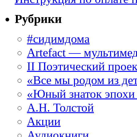
Рубрики
#сидимдома
Artefact — мультиме
II Поэтический проек
«Все мы родом из де
«Юный знаток эпохи
А.Н. Толстой
Акции
Аудиокниги