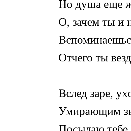
Но душа еще ж
О, зачем ты и
Вспоминаешьс
Отчего ты везд
Вслед заре, ух
Умирающим зв
Посылаю тебе