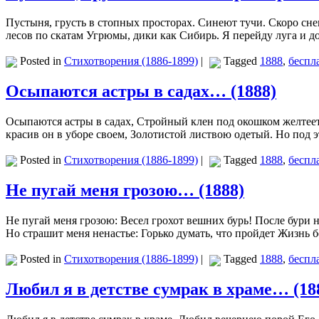
Пустыня, грусть в стопных просторах. Синеют тучи. Скоро сне
лесов по скатам Угрюмы, дики как Сибирь. Я перейду луга и 
Posted in
Стихотворения (1886-1899)
|
Tagged
1888
,
беспл
Осыпаются астры в садах… (1888)
Осыпаются астры в садах, Стройный клен под окошком желтеет
красив он в уборе своем, Золотистой листвою одетый. Но под
Posted in
Стихотворения (1886-1899)
|
Tagged
1888
,
беспл
Не пугай меня грозою… (1888)
Не пугай меня грозою: Весел грохот вешних бурь! После бури 
Но страшит меня ненастье: Горько думать, что пройдет Жизнь 
Posted in
Стихотворения (1886-1899)
|
Tagged
1888
,
беспл
Любил я в детстве сумрак в храме… (18