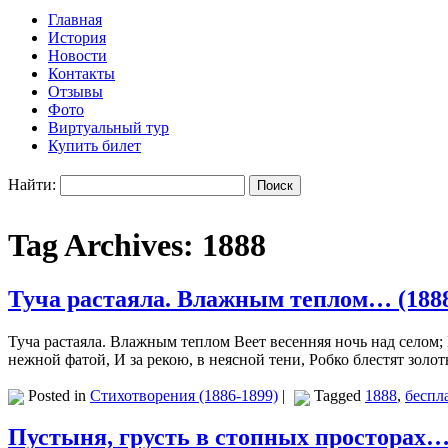
Главная
История
Новости
Контакты
Отзывы
Фото
Виртуальный тур
Купить билет
Найти:
Tag Archives:
1888
Туча растаяла. Влажным теплом… (188
Туча растаяла. Влажным теплом Веет весенняя ночь над селом
нежной фатой, И за рекою, в неясной тени, Робко блестят зол
Posted in
Стихотворения (1886-1899)
|
Tagged
1888
,
беспл
Пустыня, грусть в стопных просторах…