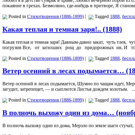
Любил я в детстве сумрак в храме, Любил вечернею порой Его
покаяние в грехах. Безмолвно, где-нибудь в притворе, Я стано
Posted in
Стихотворения (1886-1899)
|
Tagged
1888
,
беспл
Какая теплая и темная заря!.. (1888)
Какая теплая и темная заря! Давным-давно закат, чуть тлея, ч
погрузив Все, от затихших рощ до придорожных ив, И 
Posted in
Стихотворения (1886-1899)
|
Tagged
1888
,
беспл
Ветер осенний в лесах подымается… (18
Ветер осенний в лесах подымается, Шумно по чащам идет, Мерт
загудит, затрепещет, — и сыплются Листья дождем золотым.
Posted in
Стихотворения (1886-1899)
|
Tagged
1888
,
беспл
В полночь выхожу один из дома… (нояб
В полночь выхожу один из дома, Мерзло по земле шаги стучат