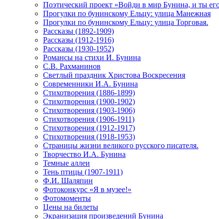
Поэтический проект «Войди в мир Бунина, и ты е
Прогулки по бунинскому Ельцу: улица Манежная
Прогулки по бунинскому Ельцу: улица Торговая.
Рассказы (1892-1909)
Рассказы (1912-1916)
Рассказы (1930-1952)
Романсы на стихи И. Бунина
С.В. Рахманинов
Светлый праздник Христова Воскресения
Современники И.А. Бунина
Стихотворения (1886-1899)
Стихотворения (1900-1902)
Стихотворения (1903-1906)
Стихотворения (1906-1911)
Стихотворения (1912-1917)
Стихотворения (1918-1953)
Страницы жизни великого русского писателя.
Творчество И.А. Бунина
Темные аллеи
Тень птицы (1907-1911)
Ф.И. Шаляпин
Фотоконкурс «Я в музее!»
Фотомоменты
Цены на билеты
Экранизация произведений Бунина