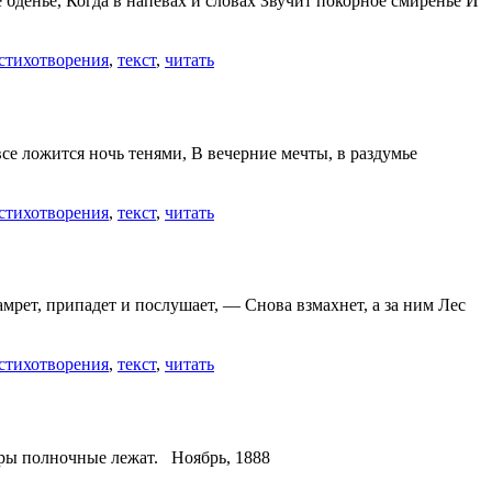
бденье, Когда в напевах и словах Звучит покорное смиренье И
стихотворения
,
текст
,
читать
се ложится ночь тенями, В вечерние мечты, в раздумье
стихотворения
,
текст
,
читать
мрет, припадет и послушает, — Снова взмахнет, а за ним Лес
стихотворения
,
текст
,
читать
уры полночные лежат. Ноябрь, 1888