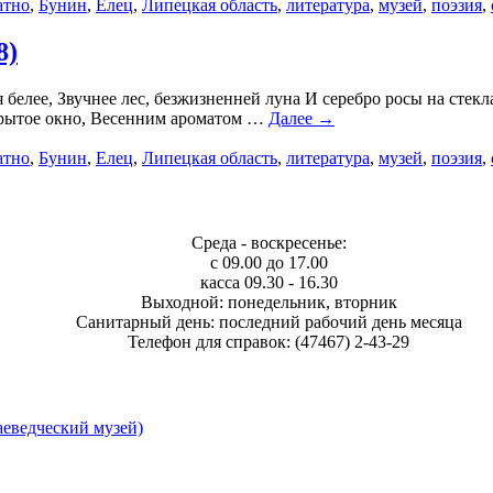
атно
,
Бунин
,
Елец
,
Липецкая область
,
литература
,
музей
,
поэзия
,
8)
я белее, Звучнее лес, безжизненней луна И серебро росы на ст
крытое окно, Весенним ароматом …
Далее →
атно
,
Бунин
,
Елец
,
Липецкая область
,
литература
,
музей
,
поэзия
,
Среда - воскресенье:
с 09.00 до 17.00
касса 09.30 - 16.30
Выходной: понедельник, вторник
Санитарный день: последний рабочий день месяца
Телефон для справок: (47467) 2-43-29
еведческий музей)