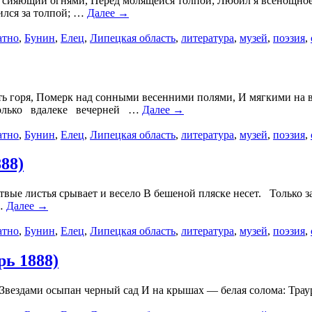
, сияющий огнями, Перед молящейся толпой; Любил я всенощное 
вился за толпой; …
Далее →
атно
,
Бунин
,
Елец
,
Липецкая область
,
литература
,
музей
,
поэзия
,
уть горя, Померк над сонными весенними полями, И мягкими на в
только вдалеке вечерней …
Далее →
атно
,
Бунин
,
Елец
,
Липецкая область
,
литература
,
музей
,
поэзия
,
88)
вые листья срывает и весело В бешеной пляске несет. Только за
 …
Далее →
атно
,
Бунин
,
Елец
,
Липецкая область
,
литература
,
музей
,
поэзия
,
рь 1888)
, Звездами осыпан черный сад И на крышах — белая солома: Тра