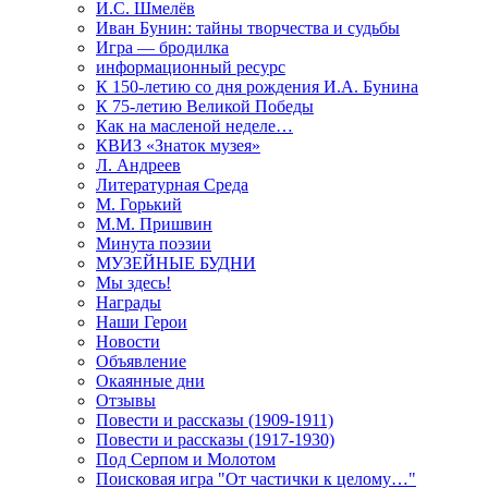
И.С. Шмелёв
Иван Бунин: тайны творчества и судьбы
Игра — бродилка
информационный ресурс
К 150-летию со дня рождения И.А. Бунина
К 75-летию Великой Победы
Как на масленой неделе…
КВИЗ «Знаток музея»
Л. Андреев
Литературная Среда
М. Горький
М.М. Пришвин
Минута поэзии
МУЗЕЙНЫЕ БУДНИ
Мы здесь!
Награды
Наши Герои
Новости
Объявление
Окаянные дни
Отзывы
Повести и рассказы (1909-1911)
Повести и рассказы (1917-1930)
Под Серпом и Молотом
Поисковая игра "От частички к целому…"