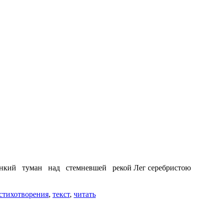
т. Тонкий туман над стемневшей рекой Лег серебристою
стихотворения
,
текст
,
читать