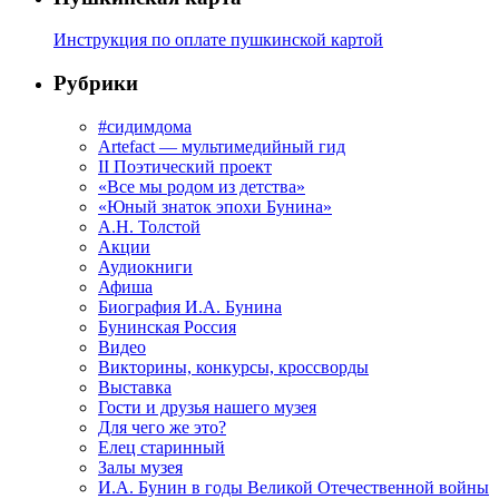
Инструкция по оплате пушкинской картой
Рубрики
#сидимдома
Artefact — мультимедийный гид
II Поэтический проект
«Все мы родом из детства»
«Юный знаток эпохи Бунина»
А.Н. Толстой
Акции
Аудиокниги
Афиша
Биография И.А. Бунина
Бунинская Россия
Видео
Викторины, конкурсы, кроссворды
Выставка
Гости и друзья нашего музея
Для чего же это?
Елец старинный
Залы музея
И.А. Бунин в годы Великой Отечественной войны