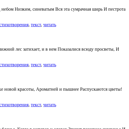
д небом Низким, синеватым Вся эта сумрачная ширь И пестрота
стихотворения
,
текст
,
читать
ижний лес затихает, и в нем Показалися всюду просветы, И
стихотворения
,
текст
,
читать
еске новой красоты, Ароматней и пышнее Распускаются цветы!
стихотворения
,
текст
,
читать