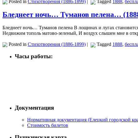
Posted in
Стихотворения (1886-1899)
|
Tagged
1888
,
беспл
Бледнеет ночь… Туманов пелена… (188
Бледнеет ночь… Туманов пелена В лощинах и лугах становитс
Недвижим тополь матово-зеленый, И воздух слышен мне в от
Posted in
Стихотворения (1886-1899)
|
Tagged
1888
,
беспл
Часы работы:
Документация
Нормативная документация (Елецкий городской кра
Стоимость билетов
Пушкинская карта