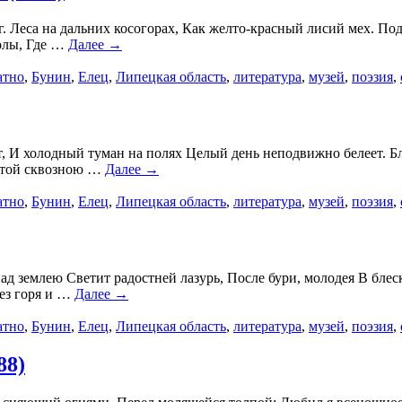
г. Леса на дальних косогорах, Как желто-красный лисий мех. По
долы, Где …
Далее →
атно
,
Бунин
,
Елец
,
Липецкая область
,
литература
,
музей
,
поэзия
,
, И холодный туман на полях Целый день неподвижно белеет. Бл
 этой сквозною …
Далее →
атно
,
Бунин
,
Елец
,
Липецкая область
,
литература
,
музей
,
поэзия
,
над землею Светит радостней лазурь, После бури, молодея В бл
без горя и …
Далее →
атно
,
Бунин
,
Елец
,
Липецкая область
,
литература
,
музей
,
поэзия
,
88)