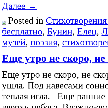
Далее →
Posted in
Стихотворения
бесплатно
,
Бунин
,
Елец
,
Л
музей
,
поэзия
,
стихотворе
Еще утро не скоро, не
Еще утро не скоро, не ско
ушла. Под навесами сонно
теплая игла. Еще ранние 
вверху небеса, Влажно-зе