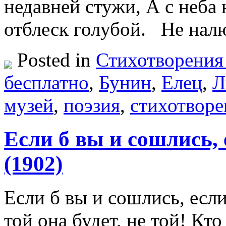
недавней стужи, А с неба
отблеск голубой. Не на
Posted in
Стихотворения
бесплатно
,
Бунин
,
Елец
,
Л
музей
,
поэзия
,
стихотворе
Если б вы и сошлись,
(1902)
Если б вы и сошлись, есл
той она будет, не той! Кто