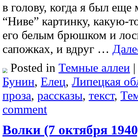
в голову, когда я был еще
“Ниве” картинку, какую-то
его белым брюшком и лос
сапожках, и вдруг …
Дал
Posted in
Темные аллеи
|
Бунин
,
Елец
,
Липецкая об
проза
,
рассказы
,
текст
,
Те
comment
Волки (7 октября 1940