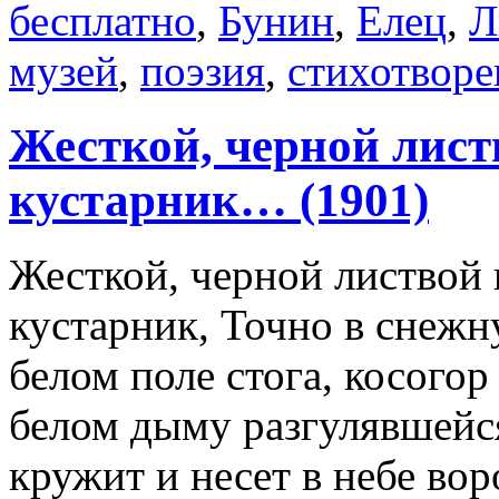
бесплатно
,
Бунин
,
Елец
,
Л
музей
,
поэзия
,
стихотворе
Жесткой, черной лист
кустарник… (1901)
Жесткой, черной листвой 
кустарник, Точно в снежну
белом поле стога, косого
белом дыму разгулявшей
кружит и несет в небе во