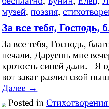
бесплатно
,
Бунин
,
Елец
,
Л
музей
,
поэзия
,
стихотворе
За все тебя, Господь,
За все тебя, Господь, бла
печали, Даруешь мне веч
кротость синей дали. Я о
вот закат разлил свой пы
Далее →
Posted in
Стихотворения