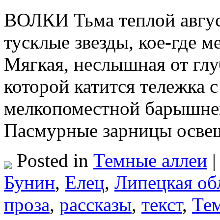
ВОЛКИ Тьма теплой авгус
тусклые звезды, кое-где 
Мягкая, неслышная от глу
которой катится тележка
мелкопоместной барышне
Пасмурные зарницы осве
Posted in
Темные аллеи
|
Бунин
,
Елец
,
Липецкая об
проза
,
рассказы
,
текст
,
Те