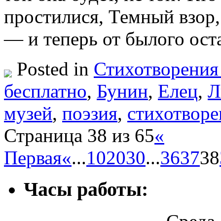
простилися, Темный взор
— и теперь от былого ос
Posted in
Стихотворения
бесплатно
,
Бунин
,
Елец
,
Л
музей
,
поэзия
,
стихотворе
Страница 38 из 65
«
Первая
«
...
10
20
30
...
36
37
38
Часы работы: