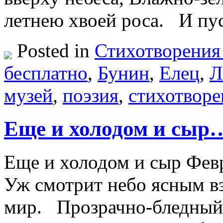
летнею хвоей роса. И п
Posted in
Стихотворения
бесплатно
,
Бунин
,
Елец
,
Л
музей
,
поэзия
,
стихотворе
Еще и холодом и сыр…
Еще и холодом и сыр Февр
Уж смотрит небо ясным в
мир. Прозрачно-бледный, 