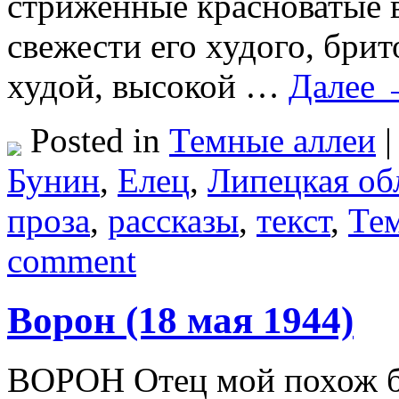
стриженные красноватые в
свежести его худого, бри
худой, высокой …
Далее
Posted in
Темные аллеи
|
Бунин
,
Елец
,
Липецкая об
проза
,
рассказы
,
текст
,
Те
comment
Ворон (18 мая 1944)
ВОРОН Отец мой похож б