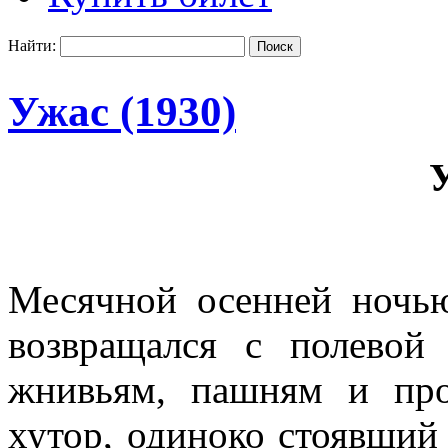
Найти:
Ужас (1930)
Месячной осенней ночью
возвращался с полевой
жнивьям, пашням и про
хутор, одиноко стоявший