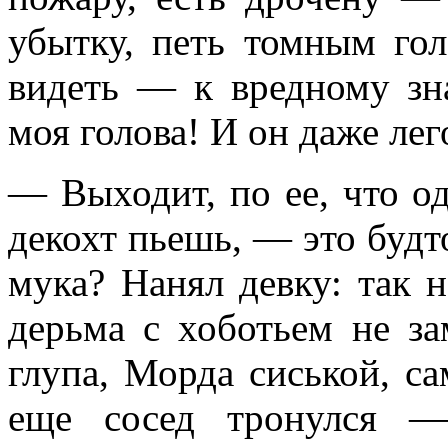
убытку, петь томным го
видеть — к вредному зн
моя голова! И он даже ле
— Выходит, по ее, что од
декохт пьешь, — это будто
мука? Нанял девку: так 
дерьма с хоботьем не за
глупа, Морда сиськой, са
еще сосед тронулся —