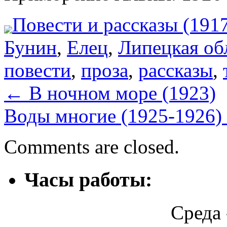
Повести и рассказы (191
Бунин
,
Елец
,
Липецкая об
повести
,
проза
,
рассказы
,
←
В ночном море (1923)
Воды многие (1925-1926)
Comments are closed.
Часы работы:
Среда 