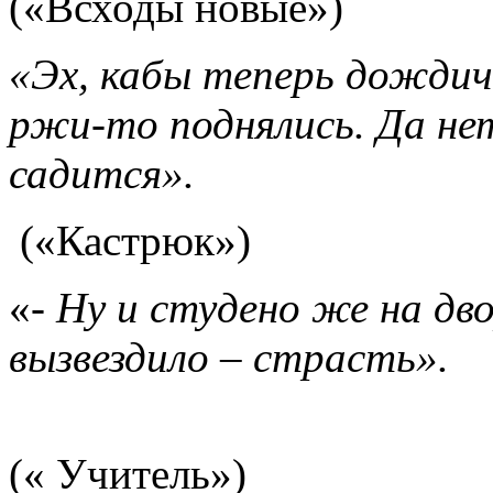
(«Всходы новые»)
«Эх, кабы теперь дождич
ржи-то поднялись. Да не
садится».
(«Кастрюк»)
«-
Ну и студено же на дво
вызвездило – страсть».
(« Учитель»)