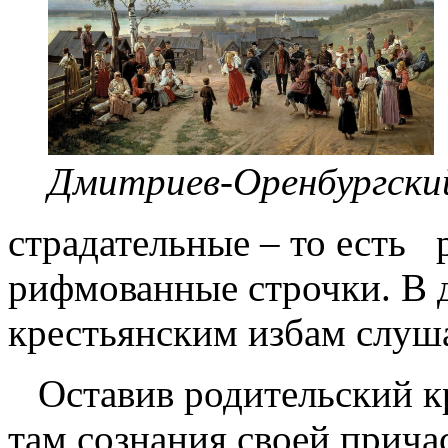
Дмитриев-Оренбургский
страдательные – то есть 
рифмованные строчки. В 
крестьянским избам слуш
Оставив родительский кр
там сознания своей прича