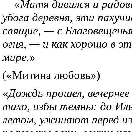
«
Митя дивился и радова
убога деревня, эти пахуч
спящие, — с Благовещень
огня, — и как хорошо в 
мире.
»
(«Митина любовь»)
«
Дождь прошел, вечернее 
тихо, избы темны: до Иль
летом, ужинают перед изб