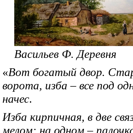
Васильев Ф. Деревня
«
Вот богатый двор. Стара
ворота, изба – все под о
начес
.
Изба кирпичная, в две св
мелом: на одном – палочка