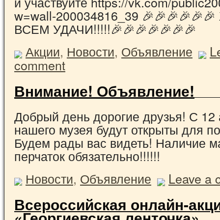
и участвуйте https://vk.com/public
w=wall-200034816_39 🎉🎉🎉🎉🎉
ВСЕМ УДАЧИ!!!!!🎉🎉🎉🎉🎉🎉🎉
Акции
,
Новости
,
Объявление
L
comment
Внимание! Объявление!
Добрый день дорогие друзья! С 12 
нашего музея будут открыты для п
Будем рады вас видеть! Наличие м
перчаток обязательно!!!!!!
Новости
,
Объявление
Leave a
Всероссийская онлайн-акц
«Георгиевская ленточка»