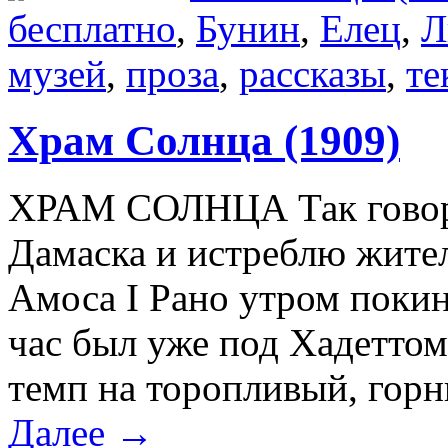
бесплатно
,
Бунин
,
Елец
,
Л
музей
,
проза
,
рассказы
,
те
Храм Солнца (1909)
ХРАМ СОЛНЦА Так говори
Дамаска и истреблю жител
Амоса I Рано утром покин
час был уже под Хадеттом
темп на торопливый, горн
Далее →