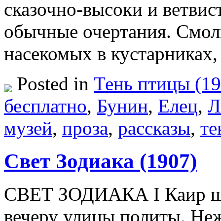
сказочно-высоки и ветви
обычные очертания. Смол
насекомых в кустарниках
Posted in
Тень птицы (19
бесплатно
,
Бунин
,
Елец
,
Л
музей
,
проза
,
рассказы
,
те
Свет Зодиака (1907)
СВЕТ ЗОДИАКА I Каир шу
вечеру улицы политы. Неж