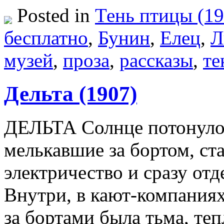
Posted in
Тень птицы (19
бесплатно
,
Бунин
,
Елец
,
Л
музей
,
проза
,
рассказы
,
те
Дельта (1907)
ДЕЛЬТА Солнце потонуло 
мелькавшие за бортом, с
электричество и сразу отд
Внутри, в кают-компаниях 
за бортами была тьма, те