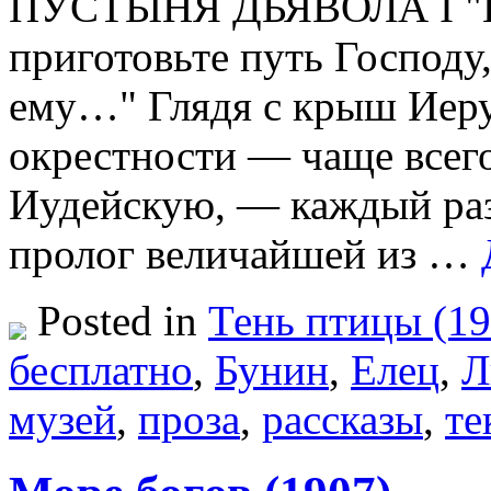
ПУСТЫНЯ ДЬЯВОЛА I "Гл
приготовьте путь Господу
ему…" Глядя с крыш Иеру
окрестности — чаще всего
Иудейскую, — каждый раз
пролог величайшей из …
Posted in
Тень птицы (19
бесплатно
,
Бунин
,
Елец
,
Л
музей
,
проза
,
рассказы
,
те