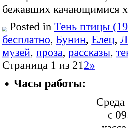
бежавших качающимися 
Posted in
Тень птицы (19
бесплатно
,
Бунин
,
Елец
,
Л
музей
,
проза
,
рассказы
,
те
Страница 1 из 2
1
2
»
Часы работы:
Среда 
с 09
касса