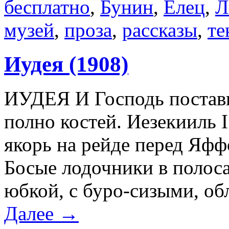
бесплатно
,
Бунин
,
Елец
,
Л
музей
,
проза
,
рассказы
,
те
Иудея (1908)
ИУДЕЯ И Господь постави
полно костей. Иезекииль 
якорь на рейде перед Яффо
Босые лодочники в полос
юбкой, с буро-сизыми, о
Далее →