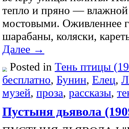
тепло и пряно — влажной
мостовыми. Оживленнее гу
шарабаны, коляски, карет
Далее →
Posted in
Тень птицы (19
бесплатно
,
Бунин
,
Елец
,
Л
музей
,
проза
,
рассказы
,
те
Пустыня дьявола (190