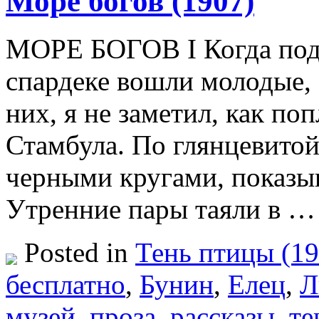
Море богов (1907)
МОРЕ БОГОВ I Когда подн
спардеке вошли молодые, 
них, я не заметил, как по
Стамбула. По глянцевито
черными кругами, показы
Утренние пары таяли в 
Posted in
Тень птицы (19
бесплатно
,
Бунин
,
Елец
,
Л
музей
,
проза
,
рассказы
,
те