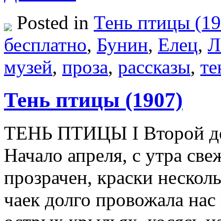
Posted in
Тень птицы (19
бесплатно
,
Бунин
,
Елец
,
Л
музей
,
проза
,
рассказы
,
те
Тень птицы (1907)
ТЕНЬ ПТИЦЫ I Второй де
Начало апреля, с утра све
прозрачен, краски нескол
чаек долго провожала нас 