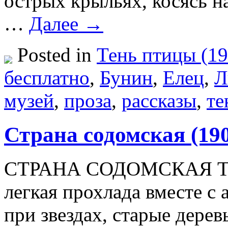
острых крыльях, косясь н
…
Далее →
Posted in
Тень птицы (19
бесплатно
,
Бунин
,
Елец
,
Л
музей
,
проза
,
рассказы
,
те
Страна содомская (19
СТРАНА СОДОМСКАЯ Тольк
легкая прохлада вместе с
при звездах, старые дерев