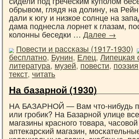
сидели под греческим куполом бес
обрывом, глядя на долину, на Рейн
дали к югу и низкое солнце на зап
дама поднесла лорнет к глазам, по
колонны беседки …
Далее →
Повести и рассказы (1917-1930)
бесплатно
,
Бунин
,
Елец
,
Липецкая 
литература
,
музей
,
повести
,
поэзия
текст
,
читать
На базарной (1930)
НА БАЗАРНОЙ — Вам что-нибудь п
или гробик? На Базарной улице все
магазины красного товара, часовой
аптекарский магазин, москательны
колониальные лавки, скобяные, по