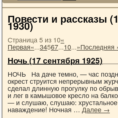
Повести и рассказы (1
1930)
Страница 5 из 10
«
Первая
«
...
3
4
5
6
7
...
10
...
»
Последняя 
Ночь (17 сентября 1925)
НОЧЬ На даче темно, — час поздн
окрест струится непрерывным жур
сделал длинную прогулку по обры
и лег в камышовое кресло на балк
— и слушаю, слушаю: хрустальное
наваждение! Ночная …
Далее →