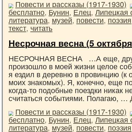
Повести и рассказы (1917-1930)
бесплатно
,
Бунин
,
Елец
,
Липецкая 
литература
,
музей
,
повести
,
поэзия
текст
,
читать
Несрочная весна (5 октября
НЕСРОЧНАЯ ВЕСНА …А еще, дру
произошло в моей жизни целое соб
я ездил в деревню в провинцию (к 
моих знакомых). Я, конечно, еще п
когда-то подобные поездки никак н
считаться событиями. Полагаю, …
Повести и рассказы (1917-1930)
бесплатно
,
Бунин
,
Елец
,
Липецкая 
литература
,
музей
,
повести
,
поэзия