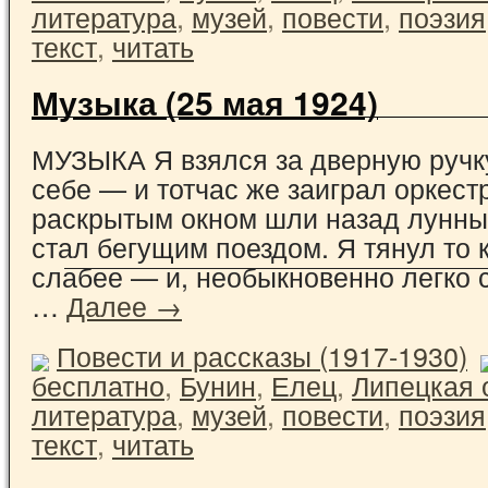
литература
,
музей
,
повести
,
поэзия
текст
,
читать
Музыка (25 мая 1924)
МУЗЫКА Я взялся за дверную ручку
себе — и тотчас же заиграл оркестр
раскрытым окном шли назад лунны
стал бегущим поездом. Я тянул то к
слабее — и, необыкновенно легко 
…
Далее →
Повести и рассказы (1917-1930)
бесплатно
,
Бунин
,
Елец
,
Липецкая 
литература
,
музей
,
повести
,
поэзия
текст
,
читать