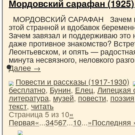
Мордовский сарафан (1925)
МОРДОВСКИЙ САРАФАН Зачем иду
этой странной и вдобавок береме
Зачем завязал и поддерживаю это 
даже противное знакомство? Встре
Леонтьевском, и опять — радостна
минута несвязного, неловкого разг
Далее →
Повести и рассказы (1917-1930)
бесплатно
,
Бунин
,
Елец
,
Липецкая 
литература
,
музей
,
повести
,
поэзия
текст
,
читать
Страница 5 из 10
«
Первая
«
...
3
4
5
6
7
...
10
...
»
Последняя 