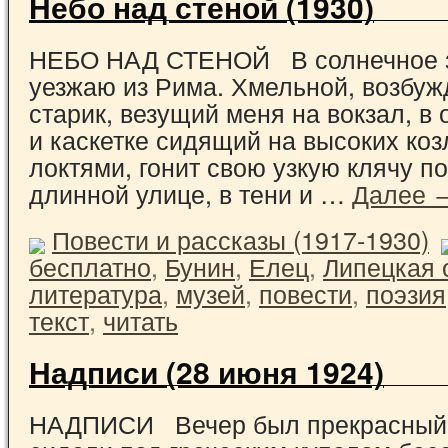
Небо над стеной (1930)
НЕБО НАД СТЕНОЙ В солнечное з
уезжаю из Рима. Хмельной, возбу
старик, везущий меня на вокзал, в
и каскетке сидящий на высоких коз
локтями, гонит свою узкую клячу п
длинной улице, в тени и …
Далее 
Повести и рассказы (1917-1930)
бесплатно
,
Бунин
,
Елец
,
Липецкая 
литература
,
музей
,
повести
,
поэзия
текст
,
читать
Надписи (28 июня 1924)
НАДПИСИ Вечер был прекрасный,