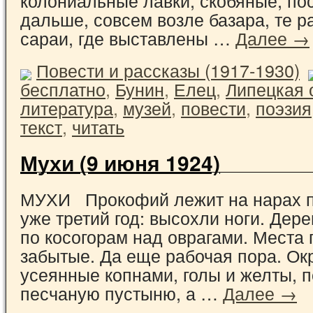
дальше, совсем возле базара, те р
сараи, где выставлены …
Далее →
Повести и рассказы (1917-1930)
бесплатно
,
Бунин
,
Елец
,
Липецкая 
литература
,
музей
,
повести
,
поэзия
текст
,
читать
Мухи (9 июня 1924)
МУХИ Прокофий лежит на нарах п
уже третий год: высохли ноги. Дере
по косогорам над оврагами. Места 
забытые. Да еще рабочая пора. Ок
усеянные копнами, голы и желты, 
песчаную пустыню, а …
Далее →