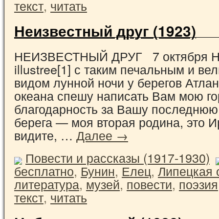
текст
,
читать
Неизвестный друг (1923)
НЕИЗВЕСТНЫЙ ДРУГ 7 октября На 
illustree[1] с таким печальным и в
видом лунной ночи у берегов Атлан
океана спешу написать Вам мою г
благодарность за Вашу последнюю 
берега — моя вторая родина, это 
видите, …
Далее →
Повести и рассказы (1917-1930)
бесплатно
,
Бунин
,
Елец
,
Липецкая 
литература
,
музей
,
повести
,
поэзия
текст
,
читать