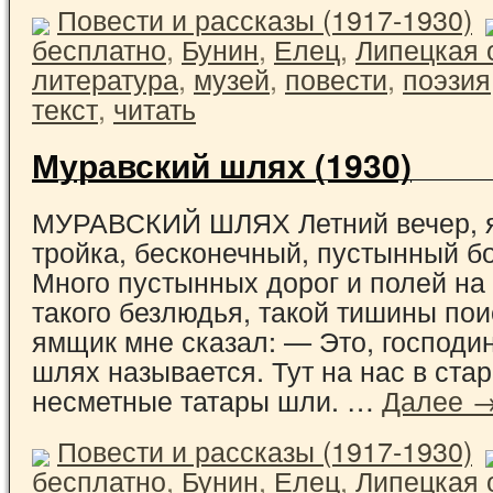
Повести и рассказы (1917-1930)
бесплатно
,
Бунин
,
Елец
,
Липецкая 
литература
,
музей
,
повести
,
поэзия
текст
,
читать
Муравский шлях (1930)
МУРАВСКИЙ ШЛЯХ Летний вечер, 
тройка, бесконечный, пустынный 
Много пустынных дорог и полей на 
такого безлюдья, такой тишины пои
ямщик мне сказал: — Это, господи
шлях называется. Тут на нас в ста
несметные татары шли. …
Далее 
Повести и рассказы (1917-1930)
бесплатно
,
Бунин
,
Елец
,
Липецкая 