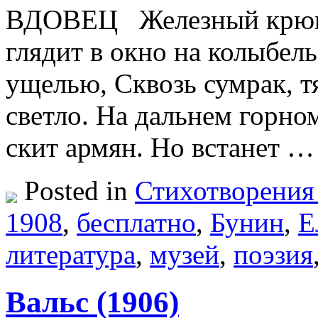
ВДОВЕЦ Железный крюк 
глядит в окно на колыбель
ущелью, Сквозь сумрак, т
светло. На дальнем горном
скит армян. Но встанет 
Posted in
Стихотворения
1908
,
бесплатно
,
Бунин
,
Е
литература
,
музей
,
поэзия
Вальс (1906)