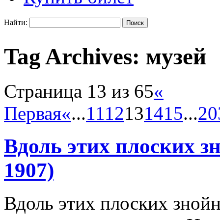
Найти:
Tag Archives:
музей
Страница 13 из 65
«
Первая
«
...
11
12
13
14
15
...
20
Вдоль этих плоских з
1907)
Вдоль этих плоских знойн