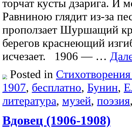
торчат кусты дзарига. И 
Равниною глядит из-за пе
проползает Шуршащий кра
берегов краснеющий изги
исчезает. 1906 — …
Дал
Posted in
Стихотворения
1907
,
бесплатно
,
Бунин
,
Е
литература
,
музей
,
поэзия
Вдовец (1906-1908)