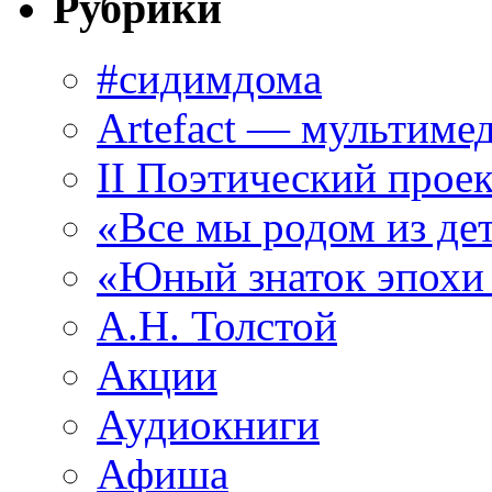
Рубрики
#сидимдома
Artefact — мультиме
II Поэтический проек
«Все мы родом из де
«Юный знаток эпохи
А.Н. Толстой
Акции
Аудиокниги
Афиша