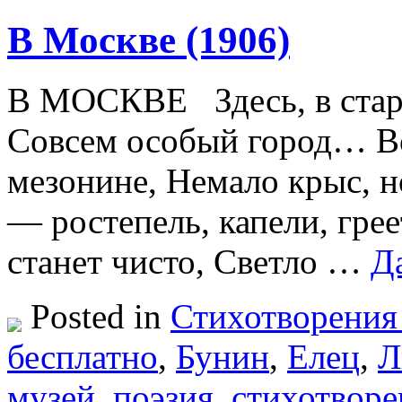
В Москве (1906)
В МОСКВЕ Здесь, в стары
Совсем особый город… Вот
мезонине, Немало крыс, 
— ростепель, капели, гре
станет чисто, Светло …
Д
Posted in
Стихотворения
бесплатно
,
Бунин
,
Елец
,
Л
музей
,
поэзия
,
стихотворе