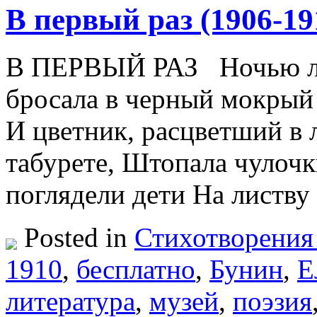
В первый раз (1906-19
В ПЕРВЫЙ РАЗ Ночью лам
бросала в черный мокрый 
И цветник, расцветший в 
табурете, Штопала чулочк
поглядели дети На листв
Posted in
Стихотворения
1910
,
бесплатно
,
Бунин
,
Е
литература
,
музей
,
поэзия