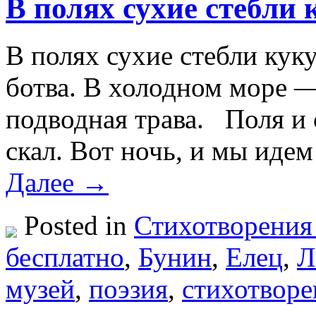
В полях сухие стебли
В полях сухие стебли кук
ботва. В холодном море 
подводная трава. Поля и
скал. Вот ночь, и мы иде
Далее →
Posted in
Стихотворения
бесплатно
,
Бунин
,
Елец
,
Л
музей
,
поэзия
,
стихотворе