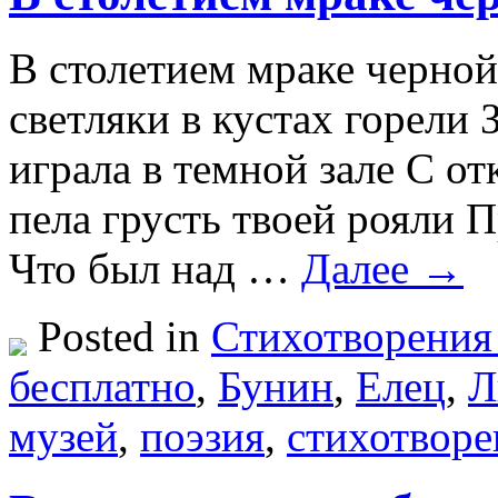
В столетием мраке черной
светляки в кустах горел
играла в темной зале С о
пела грусть твоей рояли 
Что был над …
Далее →
Posted in
Стихотворения
бесплатно
,
Бунин
,
Елец
,
Л
музей
,
поэзия
,
стихотворе