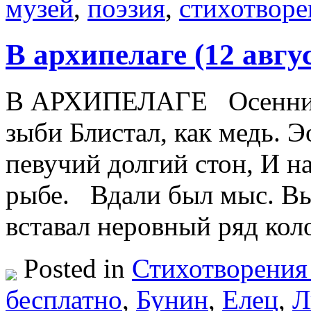
музей
,
поэзия
,
стихотворе
В архипелаге (12 авгу
В АРХИПЕЛАГЕ Осенний 
зыби Блистал, как медь. 
певучий долгий стон, И н
рыбе. Вдали был мыс. Выс
вставал неровный ряд ко
Posted in
Стихотворения
бесплатно
,
Бунин
,
Елец
,
Л