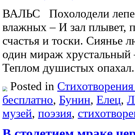
ВАЛЬС Похолодели лепес
влажных – И зал плывет, 
счастья и тоски. Сиянье л
один мираж хрустальный –
Теплом душистых опахал
Posted in
Стихотворения
бесплатно
,
Бунин
,
Елец
,
Л
музей
,
поэзия
,
стихотворе
В столетием мраке че