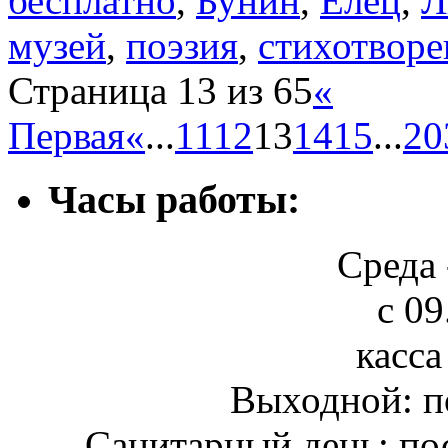
бесплатно
,
Бунин
,
Елец
,
Л
музей
,
поэзия
,
стихотворе
Страница 13 из 65
«
Первая
«
...
11
12
13
14
15
...
20
Часы работы:
Среда 
с 09
касса
Выходной: п
Санитарный день: по