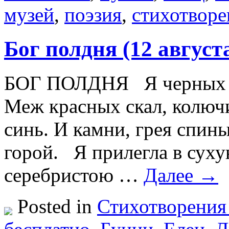
музей
,
поэзия
,
стихотворе
Бог полдня (12 август
БОГ ПОЛДНЯ Я черных ко
Меж красных скал, колючи
синь. И камни, грея спин
горой. Я прилегла в сух
серебристою …
Далее →
Posted in
Стихотворения