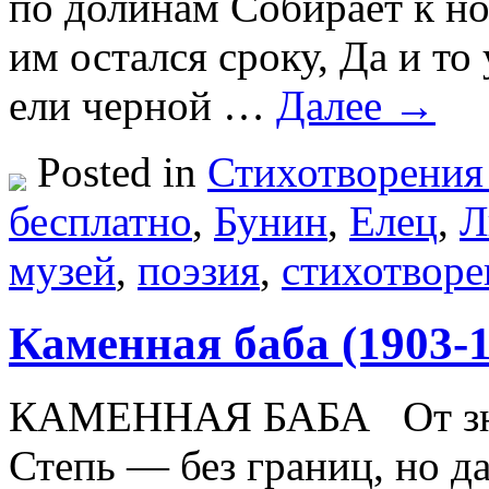
по долинам Собирает к н
им остался сроку, Да и то
ели черной …
Далее →
Posted in
Стихотворения
бесплатно
,
Бунин
,
Елец
,
Л
музей
,
поэзия
,
стихотворе
Каменная баба (1903-1
КАМЕННАЯ БАБА От зноя
Степь — без границ, но да