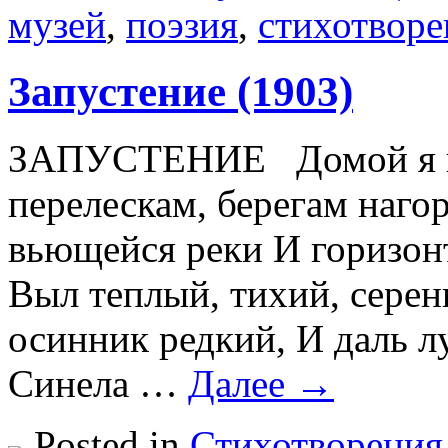
музей
,
поэзия
,
стихотворе
Запустение (1903)
ЗАПУСТЕНИЕ Домой я ше
перелескам, берегам наг
вьющейся реки И горизон
Выл теплый, тихий, серен
осинник редкий, И даль л
Синела …
Далее →
Posted in
Стихотворения