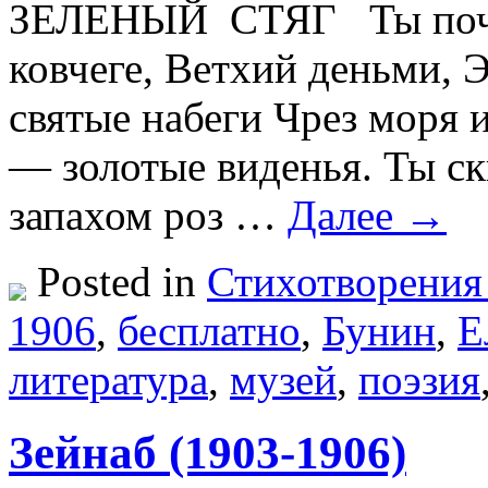
ЗЕЛЕНЫЙ СТЯГ Ты почие
ковчеге, Ветхий деньми, 
святые набеги Чрез моря 
— золотые виденья. Ты с
запахом роз …
Далее →
Posted in
Стихотворения
1906
,
бесплатно
,
Бунин
,
Е
литература
,
музей
,
поэзия
Зейнаб (1903-1906)