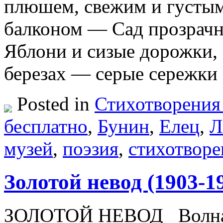
плюшем, свежим и густым,
балконом — Сад прозрачн
Яблони и сизые дорожки, 
березах — серые сережки
Posted in
Стихотворения
бесплатно
,
Бунин
,
Елец
,
Л
музей
,
поэзия
,
стихотворе
Золотой невод (1903-1
ЗОЛОТОЙ НЕВОД Волна уш