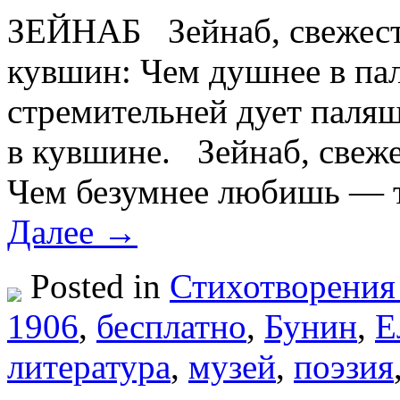
ЗЕЙНАБ Зейнаб, свежест
кувшин: Чем душнее в па
стремительней дует палящ
в кувшине. Зейнаб, свеже
Чем безумнее любишь — т
Далее →
Posted in
Стихотворения
1906
,
бесплатно
,
Бунин
,
Е
литература
,
музей
,
поэзия