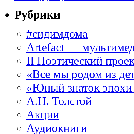
Рубрики
#сидимдома
Artefact — мультиме
II Поэтический проек
«Все мы родом из де
«Юный знаток эпохи
А.Н. Толстой
Акции
Аудиокниги