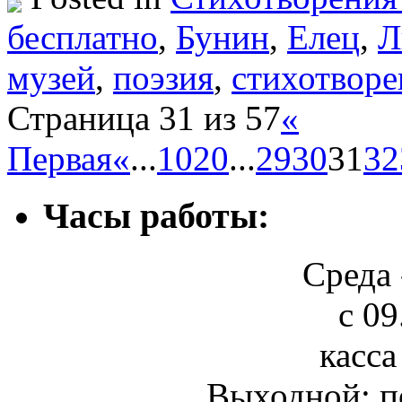
бесплатно
,
Бунин
,
Елец
,
Л
музей
,
поэзия
,
стихотворе
Страница 31 из 57
«
Первая
«
...
10
20
...
29
30
31
32
Часы работы:
Среда 
с 09
касса
Выходной: п