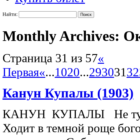
Найти:
Monthly Archives:
Ок
Страница 31 из 57
«
Первая
«
...
10
20
...
29
30
31
32
Канун Купалы (1903)
КАНУН КУПАЛЫ Не туман
Ходит в темной роще бого