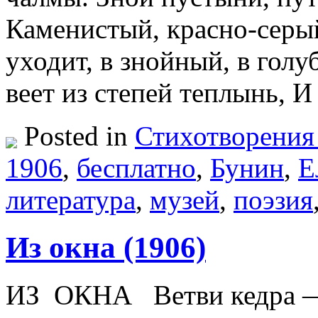
Каменистый, красно-серы
уходит, в знойный, в гол
веет из степей теплынь, 
Posted in
Стихотворения
1906
,
бесплатно
,
Бунин
,
Е
литература
,
музей
,
поэзия
Из окна (1906)
ИЗ ОКНА Ветви кедра —