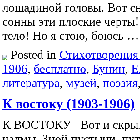
лошадиной головы. Вот с
сонны эти плоские черты!
тело! Но я стою, боюсь 
Posted in
Стихотворения
1906
,
бесплатно
,
Бунин
,
Е
литература
,
музей
,
поэзия
К востоку (1903-1906)
К ВОСТОКУ Вот и скрыли
чалмы. Зной пустыни, пут