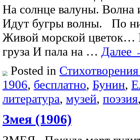
На солнце валуны. Волна 
Идут бугры волны. По ни
Живой морской цветок… Н
груза И пала на …
Далее
Posted in
Стихотворения
1906
,
бесплатно
,
Бунин
,
Е
литература
,
музей
,
поэзия
Змея (1906)