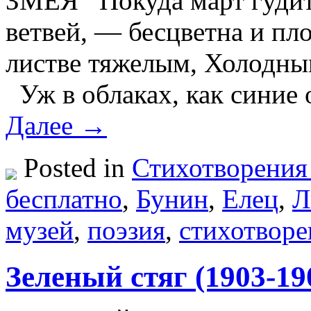
ЗМЕЯ Покуда март гудит 
ветвей, — бесцветна и пло
листве тяжелым, Холодным
Уж в облаках, как синие
Далее →
Posted in
Стихотворения
бесплатно
,
Бунин
,
Елец
,
Л
музей
,
поэзия
,
стихотворе
Зеленый стяг (1903-19