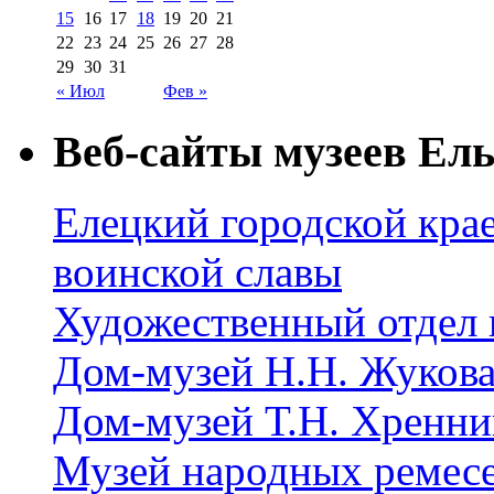
15
16
17
18
19
20
21
22
23
24
25
26
27
28
29
30
31
« Июл
Фев »
Веб-сайты музеев Ель
Елецкий городской крае
воинской славы
Художественный отдел 
Дом-музей Н.Н. Жуков
Дом-музей Т.Н. Хренни
Музей народных ремес