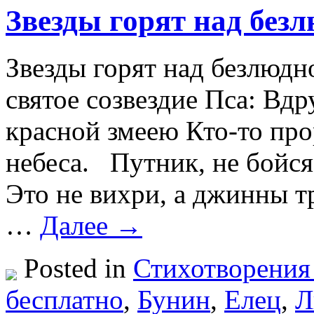
Звезды горят над без
Звезды горят над безлюдн
святое созвездие Пса: Вд
красной змеею Кто-то про
небеса. Путник, не бойся
Это не вихри, а джинны тр
…
Далее →
Posted in
Стихотворения
бесплатно
,
Бунин
,
Елец
,
Л