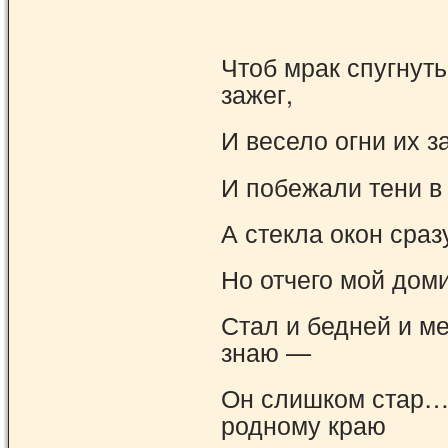
Чтоб мрак спугнуть
зажег,
И весело огни их з
И побежали тени в 
А стекла окон сра
Но отчего мой доми
Стал и бедней и м
знаю —
Он слишком стар…
родному краю