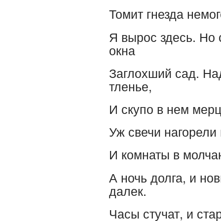
Томит гнезда немог
Я вырос здесь. Но 
окна
Заглохший сад. На
тленье,
И скупо в нем мерц
Уж свечи нагорели 
И комнаты в молча
А ночь долга, и но
далек.
Часы стучат, и ста