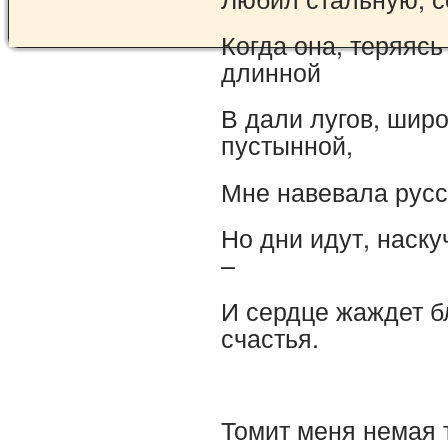
Когда она, теряясь
длинной
В дали лугов, широ
пустынной,
Мне навевала рус
Но дни идут, наск
–
И сердце жаждет б
счастья.
Томит меня немая 