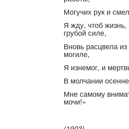
Могучих рук и смел
Я жду, чтоб жизнь,
грубой силе,
Вновь расцвела из
могиле,
Я изнемог, и мертв
В молчании осенне
Мне самому внимат
мочи!»
(1903)