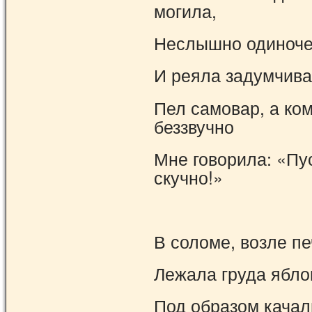
могила,
Неслышно одиноче
И реяла задумчива
Пел самовар, а ко
беззвучно
Мне говорила: «Пус
скучно!»
В соломе, возле пе
Лежала груда ябло
Под образом качали