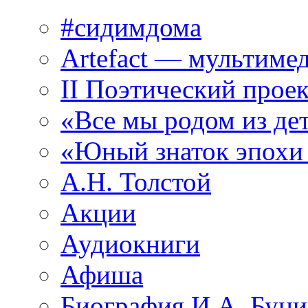
#сидимдома
Artefact — мультиме
II Поэтический проек
«Все мы родом из де
«Юный знаток эпохи
А.Н. Толстой
Акции
Аудиокниги
Афиша
Биография И.А. Буни