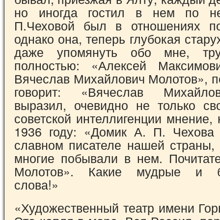
но иногда го­стил в нем по н
П.Чеховой был в отношени­ях по
однако она, теперь глубокая стару
даже упомянуть обо мне, тр
полностью: «Алексей Максимов
Вячеслав Михайлович Молотов», п
говорит: «Вяче­слав Михайл
выразил, очевидно не только св
советской интеллигенции мнение, 
1936 году: «Домик А. П. Чехова
славном писателе нашей страны, 
многие побывали в нем. Почитате
Молотов». Какие мудрые и б
слова!»
«Художественный театр имени Горь