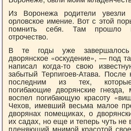
Из Воронежа родители увезли
орловское имение. Вот с этой по
помнить себя. Там прошло м
отрочество.
В те годы уже завершалось 
дворянское «оскудение», — под т
написал когда-то свою известн
забытый Терпигоев-Атава. После 
последним из тех, которые
погибающие дворянские гнезда, 
воспел погибающую красоту «ви
Чехов, имевший весьма малое пр
дворянах по­мещиках, о дворянск
их садах, но еще и те­перь чуть не
пленяющий мнимой красо­той свое