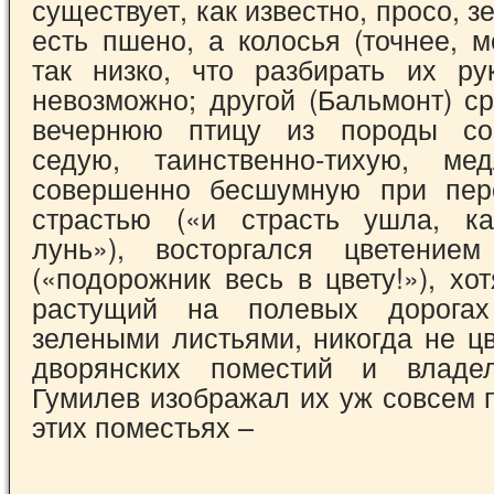
существует, как известно, просо, з
есть пшено, а колосья (точнее, м
так низко, что разбирать их ру
невозможно; другой (Бальмонт) с
вечернюю птицу из породы со
седую, таинственно-тихую, ме
совершенно бес­шумную при пер
страстью («и страсть ушла, ка
лунь»), восторгался цветением
(«подорожник весь в цвету!»), хо
растущий на полевых дорога
зелеными лис­тьями, никогда не цв
дворянских поместий и владе
Гумилев изображал их уж совсем пл
этих поместьях –