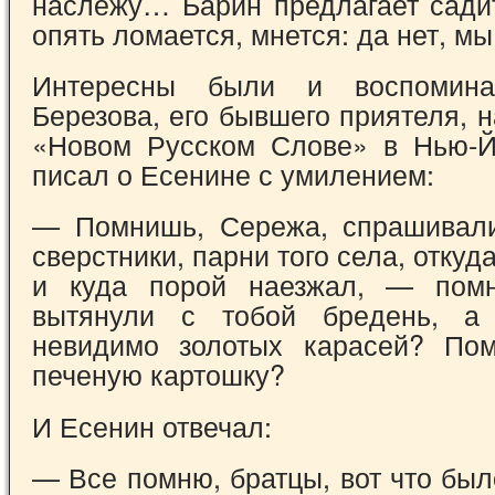
наслежу… Барин предлагает сад
опять ломается, мнется: да нет, м
Интересны были и воспомина
Березова, его бывшего приятеля, 
«Новом Рус­ском Слове» в Нью-Й
писал о Есенине с умилением:
— Помнишь, Сережа, спрашивали
свер­стники, парни того села, отку
и куда по­рой наезжал, — пом
вытянули с тобой бре­день, а
невидимо золотых карасей? Пом
печеную картошку?
И Есенин отвечал:
— Все помню, братцы, вот что бы