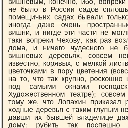
вишневым, конечно, ибо, воп­реки
не было в России садов сплошь
помещичьих садах бывали только
иногда даже очень пространны
вишни, и ни­где эти части не могл
таки вопреки Чехову, как раз воз
дома, и ничего чудесного не 
вишневых деревьях, совсем нек
известно, корявых, с мелкой лист
цве­точками в пору цветения (во
на то, что так крупно, роскошно 
под самыми окнами господс
Художественном театре); совсем 
тому же, что Лопахин приказал р
ходные деревья с таким глупым н
давши их бывшей владелице даж
дому: рубить так поспешно 