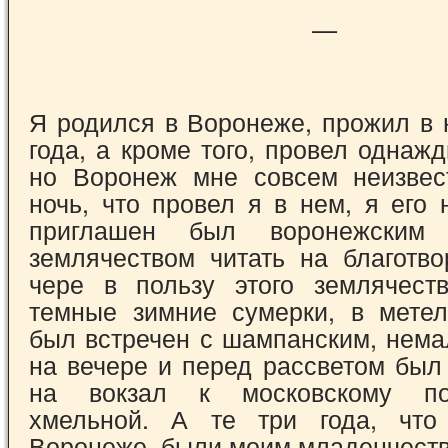
—
Я родился в Воронеже, прожил в 
года, а кроме того, провел однаж
но Воронеж мне совсем неизвес
ночь, что провел я в нем, я его 
приглашен был воронежским с
землячеством читать на благотво
чере в пользу этого землячест
темные зим­ние сумерки, в метел
был встречен с шам­панским, нем
на вечере и перед рассветом был
на вокзал к московскому по
хмельной. А те три года, чт
Воронеже, были моим младенчест