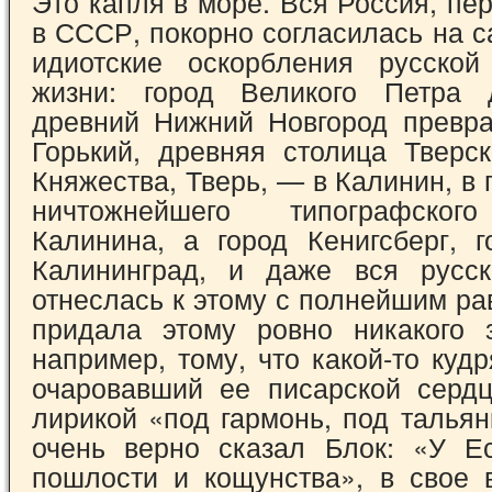
Это капля в море. Вся Россия, п
в СССР, по­корно согласилась на 
идиотские оскорб­ления русской
жизни: город Великого Пет­ра 
древний Нижний Новгород превра
Горький, древняя столица Тверск
Княжества, Тверь, — в Калинин, в г
нич­тожнейшего типографско
Калинина, а город Кенигсберг, г
Калининград, и даже вся рус­с
отнеслась к этому с полнейшим ра
придала этому ровно никакого з
например, тому, что какой-то куд
очаро­вавший ее писарской серд
лирикой «под гармонь, под тальян
очень верно сказал Блок: «У Е
пошлости и кощунства», в свое