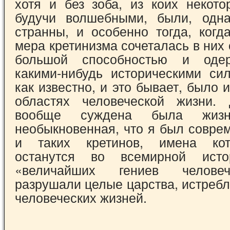
хотя и без зоба, из коих некото
будучи волшебными, были, одна
странны, и особен­но тогда, ког
мера кретинизма сочеталась в них 
большой способностью и одер
какими-нибудь историческими си
как известно, и это бывает, было и
обла­стях человеческой жизни.
вообще суждена была жизн
необыкновенная, что я был совре
и таких кретинов, имена ко
останутся во всемирной ист
«величайших ге­ниев челове
разрушали целые царства, ист­ре
человеческих жизней.