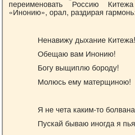
переименовать Россию Китеж
«Инонию», орал, раздирая гармонь
Ненавижу дыхание Китежа
Обещаю вам Инонию!
Богу выщиплю бороду!
Молюсь ему матерщиною!
Я не чета каким-то болвана
Пускай бываю иногда я пь