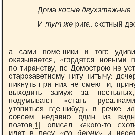
Дома
косые двухэтажные
И
рига, скотный дв
тут же
а сами помещики и того удивит
оказывается, «гордятся новыми 
по тиранству, по Домо­строю не у
старозаветному Титу Титычу: доче
пикнуть при них не смеют и, при
выходить замуж за постылых
подумывают «стать русалкам
утопиться где-ни­будь в речке и
совсем недавно один из вид­н
поэтов
[1]
описал какого-то охотн
идет в лесу
и нес
«по дерну»