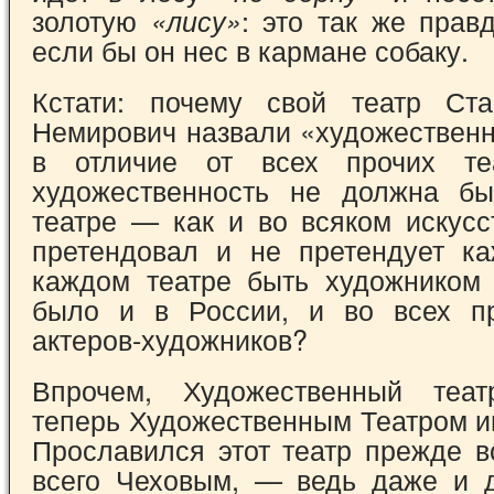
золотую
: это так же прав
«лису»
если бы он нес в кармане собаку.
Кстати: почему свой театр Ста
Немиро­вич назвали «художествен
в отличие от всех прочих те
художественность не долж­на б
театре — как и во всяком искусс
претендовал и не претендует к
каждом театре быть художником
было и в России, и во всех пр
актеров-художников?
Впрочем, Художественный теат
теперь Художественным Театром и
Прославился этот театр прежде в
всего Чеховым, — ведь даже и 