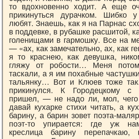
то вдохновенно ходит. А еще о
прикинуться дурачком. Шибко у
любят. Зна­ешь, как я на Парнас с
в поддевке, в ру­башке расшитой, к
голенищами в гармош­ку. Все на м
— «ах, как замечательно, ах, как г
я то краснею, как девушка, нико
гляжу от робости… Меня пото
таскали, а я им похабные частушк
тальянку… Вот и Клюев тоже так
прикинулся. К Горо­децкому с 
пришел, — не надо ли, мол, чего
давай кухарке стихи читать, а кух
барину, а барин зовет поэта-маляр
по­эт-то упирается: где уж на
креслица барину перепачкаю,