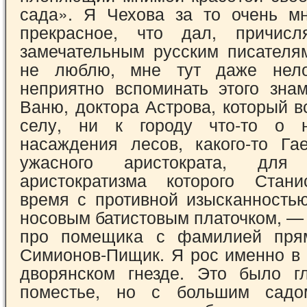
сада». Я Чехова за то очень мно
прекрасное, что дал, причи
замечательным русским писателям
не люблю, мне тут даже нело
неприятно вспоминать этого зна
Ваню, доктора Астрова, кото­рый в
селу, ни к городу что-то о не
насаждения лесов, какого-то Га
ужасного аристократа, для 
аристократизма которого Стани
время с противной изыскан­ность
носовым батистовым платочком, —
про помещика с фамилией прямо
Симионов-Пищик. Я рос именно в
дво­рянском гнезде. Это было г
поместье, но с большим садо