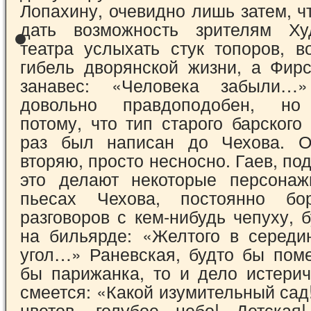
Лопахину, очевидно лишь затем, ч
дать возможность зрителям Худ
театра услыхать стук топоров, в
гибель дворянской жизни, а Фирс
зана­вес: «Человека забыли
довольно правдопо­добен, но
потому, что тип старого барского
раз был написан до Чехова. Ос
вторяю, просто несносно. Гаев, под
это делают некоторые персонаж
пьесах Чехова, постоянно бо
разговоров с кем-нибудь че­пуху, 
на бильярде: «Желтого в серед
угол…» Раневская, будто бы пом
бы парижанка, то и дело истерич
смеется: «Какой изумительный са
цветов, голубое небо! Детская