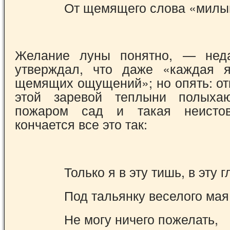
От щемящего слова «мил
Желание луны понятно, — нед
утверж­дал, что даже «каждая 
щемящих ощуще­ний»; но опять: от
этой заревой теплыни полых
пожаром сад и такая неисто
кончается все это так:
Только я в эту тишь, в эту г
Под тальянку веселого мая
Не могу ничего пожелать,