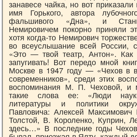
занавесе чайка, но вот приказали
имя Горького, автора лубочног
фальшивого «Дна», и Стан
Немирови­чем покорно приняли эт
хотя когда-то Не­мирович торжеств
во всеуслышание всей России, с
«Это — твой театр, Антон». Как
запугивать! Вот передо мной книг
Москве в 1947 году — «Чехов в 
современников», среди этих восп
воспо­минания М. П. Чеховой, и
такие слова ее: «Люди науки
литературы и политики окру
Павловича: Алексей Максимович Г
Толстой, В. Короленко, Куприн, 
здесь…» В последние годы Чехов
бывал, приезжая в Ялту, каждый де