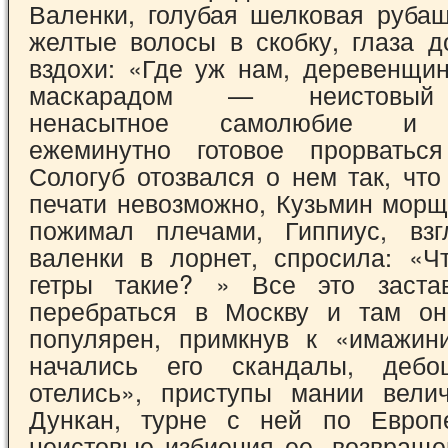
Вален­ки, голубая шелковая руба
желтые волосы в скобку, глаза д
вздохи: «Где уж нам, де­ревенщи
маскарадом — неистовый к
ненасытное самолюбие и с
ежеминутно готовое прорваться
Сологуб отозвался о нем так, что
печати невозможно, Кузьмин мор­
пожимал плечами, Гиппиус, взг
валенки в лорнет, спросила: «Ч
гетры та­кие? » Все это заста
перебраться в Москву и там он
популярен, примкнув к «имажин
начались его скандалы, дебо
отелись», приступы мании вели
Дункан, турне с ней по Европ
неистовые избиения ее, возвраще