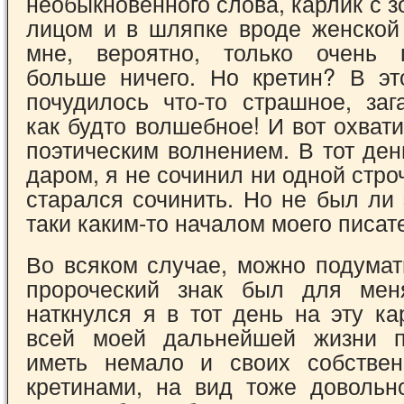
необыкновенного слова, карлик с з
ли­цом и в шляпке вроде женской
мне, веро­ятно, только очень 
больше ничего. Но кре­тин? В э
почудилось что-то страшное, заг
как будто волшебное! И вот охват
поэтическим волнением. В тот ден
даром, я не сочинил ни одной строч
старался сочинить. Но не был ли 
таки ка­ким-то началом моего писат
Во всяком случае, можно подумат
пророческий знак был для мен
наткнулся я в тот день на эту ка
всей моей дальнейшей жиз­ни 
иметь немало и своих собствен
кретинами, на вид тоже довольно