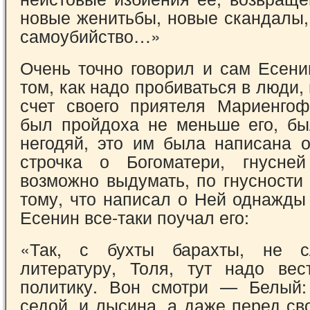
новые женитьбы, новые сканда­лы
самоубийство…»
Очень точно говорил и сам Есени
том, как надо пробиваться в люди, 
счет своего при­ятеля Мариенго
был пройдоха не меньше его, б
негодяй, это им была написана о
строчка о Богоматери, гнусней
возможно выдумать, по гнусности
тому, что написал о Ней однажды
Есенин все-та­ки поучал его:
«Так, с бухты барахты, не 
литературу, То­ля, тут надо ве
политику. Вон смотри — Белый:
седой, и лысина, а даже перед св