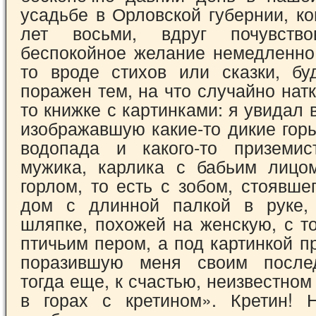
усадьбе в Орловской губер­нии, ко
лет восьми, вдруг почувствов
беспокойное желание немедленно 
то вроде стихов или сказки, бу
поражен тем, на что случайно натк
то книжке с кар­тинками: я увидал 
изображавшую какие-то дикие гор
водопада и какого-то призе­мист
мужика, карлика с бабьим лицо
горлом, то есть с зобом, стоявше
дом с длинной палкой в руке,
шляпке, похо­жей на женскую, с 
птичьим пером, а под картинкой п
поразившую меня своим после
тогда еще, к счастью, неизвестном
в горах с кретином». Кретин! Н