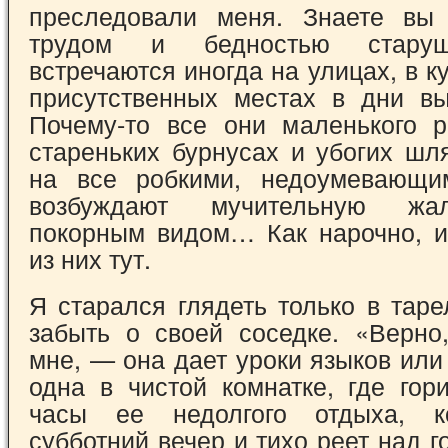
преследовали меня. Знаете вы 
трудом и бедностью старуш
встречаются иногда на улицах, в к
присутственных местах в дни в
Почему-то все они маленького р
стареньких бурнусах и убогих шл
на все робкими, недоумевающи
возбуждают мучительную жа
покорным видом… Как нарочно, и
из них тут.
Я старался глядеть только в таре
забыть о своей соседке. «Верн
мне, — она дает уроки языков или
одна в чистой комнатке, где гор
часы ее недолгого отдыха, к
субботний вечер и тихо реет над г