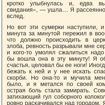
кротко улыбнулась и, едва вы
свидания», — ушла… Я рассеянно
вслед.
Но вот эти сумерки наступили, и
минута за минутой пережил в воо
что должно происходить в церк
злоба, ревность разрывали мне се
и кого-то умолял сжалиться на
бы вошла она в эту минуту! Я о
счастья, целовал бы ее ноги! Иног
бежать к ней и у нее искать спа
скорби. Но она-то и мучила ме
было, и я метался по своей ко
острая боль стала замирать. Сов
затихающий гул соборного колоко
ровно раскачивался над городом. Я