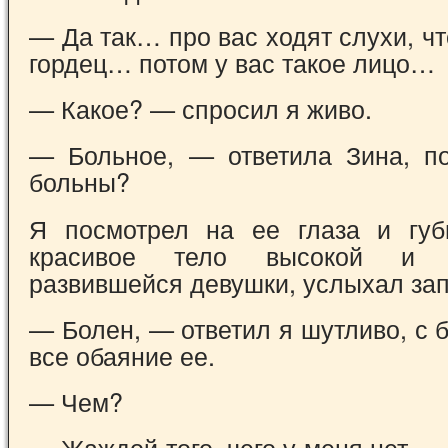
— Да так… про вас ходят слухи, ч
гордец… потом у вас такое лицо…
— Какое? — спросил я живо.
— Больное, — ответила Зина, п
больны?
Я посмотрел на ее глаза и губ
красивое тело высокой и 
развившейся девушки, услыхал за
— Болен, — ответил я шутливо, с 
все обаяние ее.
— Чем?
— Жаждой того, чего у меня нет, —