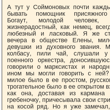
А тут у Соймоновых почти кажд
бывать помощник присяжного
Богаут, молодой человек,
жизнерадостный, как немец, всег
любезный и ласковый. Я же ст
вечера в обществе Елены, мил
девушки из духовного звания. 
колбасу, пили чай, слушали у
поенного оркестра, доносившую
говорили о марксистах и народ
ином мы могли говорить с ней?
милое было в ее простом, русско
трогательное было в ее открытом вз
как она, доставая из кармана 
гребеночку, причесывала свои ст
на косой ряд. Но я уже замечал