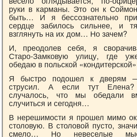
весело оглядывается, по-офице
руки в карманы. Это он к Соймо
быть… И я бессознательно при
сердце забилось сильнее, и т
взглянуть на их дом… Но зачем?
И, преодолев себя, я сворачи
Старо-Замковую улицу, где уж
обедаю в польской «кондитерской»
Я быстро подошел к дверям 
струсил. А если тут Елена?
случалось, что мы обедали в
случиться и сегодня…
В нерешимости я прошел мимо око
столовую. В столовой пусто, знач
смело… Но невеселые мы