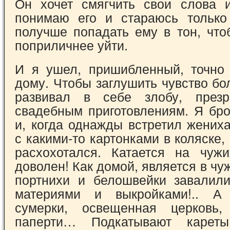
Он хочет смягчить свои слова 
понимаю его и стараюсь тольк
получше попадать ему в тон, что
поприличнее уйти.
И я ушел, пришибленный, точно
дому. Чтобы заглушить чувство бо
развивал в себе злобу, през
свадебным приготовлениям. Я бро
и, когда однажды встретил жених
с какими-то картонками в коляске,
расхохотался. Катается на чуж
доволен! Как домой, является в чу
портнихи и белошвейки завалил
материями и выкройками!.. А
сумерки, освещенная церковь,
паперти… Подкатывают карет