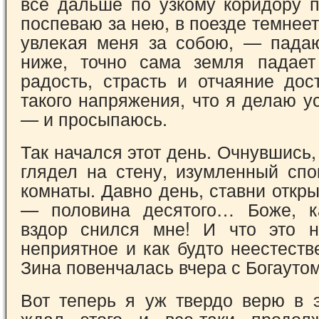
все дальше по узкому коридору п
поспеваю за нею, в поезде темнеет,
увлекая меня за собою, — пада
ниже, точно сама земля падает
радость, страсть и отчаяние дос
такого напряжения, что я делаю у
— и просыпаюсь.
Так начался этот день. Очнувшись, 
глядел на стену, изумленный сп
комнаты. Давно день, ставни откры
— половина десятого… Боже, к
вздор снился мне! И что это н
неприятное и как будто неестеств
Зина повенчалась вчера с Богаут
Вот теперь я уж твердо верю в э
ждал этого и все-таки продол