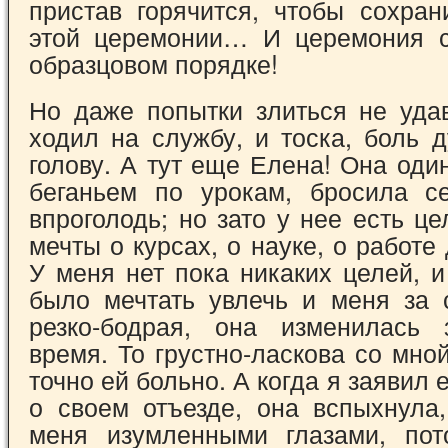
пристав горячится, чтобы сохран
этой церемонии… И церемония с
образцовом порядке!
Но даже попытки злиться не уда
ходил на службу, и тоска, боль 
голову. А тут еще Елена! Она оди
беганьем по урокам, бросила с
впроголодь; но зато у нее есть ц
мечты о курсах, о науке, о работе
У меня нет пока никаких целей, 
было мечтать увлечь и меня за 
резко-бодрая, она изменилась 
время. То грустно-ласкова со мной
точно ей больно. А когда я заявил 
о своем отъезде, она вспыхнула,
меня изумленными глазами, пот