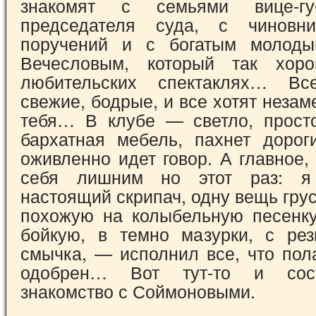
знакомят с семьями вице-гу
председателя суда, с чиновн
поручений и с богатым молод
Вечесловым, который так хор
любительских спектаклях… В
свежие, бодрые, и все хотят незам
тебя… В клубе — светло, просто
бархатная мебель, пахнет дорог
оживленно идет говор. А главное,
себя лишним но этот раз: я
настоящий скрипач, одну вещь гру
похожую на колыбельную песенк
бойкую, в темно мазурки, с ре
смычка, — исполнил все, что пол
одобрен… Вот тут-то и сос
знакомство с Соймоновыми.