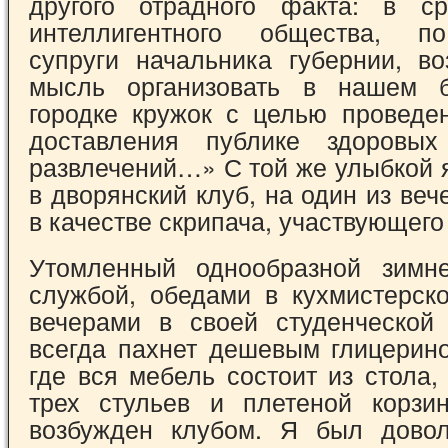
другого отрадного факта: в ср
интеллигентного общества, п
супруги начальника губернии, во
мысль организовать в нашем б
городке кружок с целью проведе
доставления публике здоровы
развлечений…» С той же улыбкой 
в дворянский клуб, на один из веч
в качестве скрипача, участвующего 
Утомленный однообразной зим
службой, обедами в кухмистерск
вечерами в своей студенческой 
всегда пахнет дешевым глицери
где вся мебель состоит из стола, 
трех стульев и плетеной корз
возбужден клубом. Я был довол