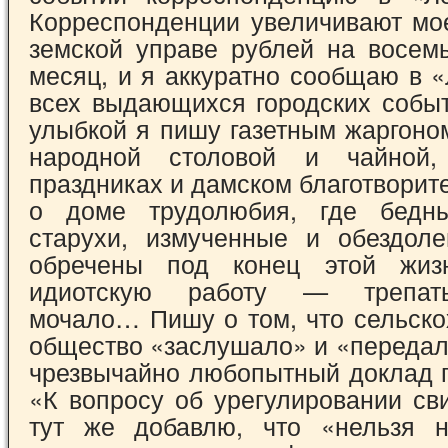
Корреспонденции увеличивают мо
земской управе рублей на восемь
месяц, и я аккуратно сообщаю в 
всех выдающихся городских событ
улыбкой я пишу газетным жаргоно
народной столовой и чайной
праздниках и дамском благотворит
о доме трудолюбия, где бедн
старухи, измученные и обездол
обречены под конец этой жиз
идиотскую работу — трепать
мочало… Пишу о том, что сельско
общество «заслушало» и «передал
чрезвычайно любопытный доклад п
«К вопросу об урегулировании св
тут же добавлю, что «нельзя н