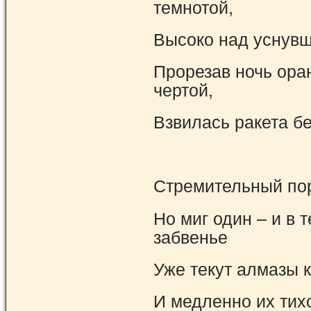
темнотой,
Высоко над уснув
Прорезав ночь ора
чертой,
Взвилась ракета б
Стремительный пор
Но миг один – и в т
забвенье
Уже текут алмазы 
И медленно их тих