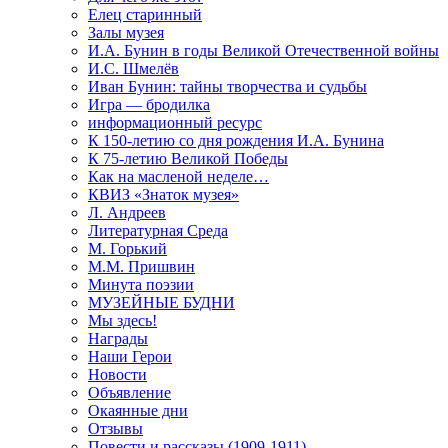
Елец старинный
Залы музея
И.А. Бунин в годы Великой Отечественной войны
И.С. Шмелёв
Иван Бунин: тайны творчества и судьбы
Игра — бродилка
информационный ресурс
К 150-летию со дня рождения И.А. Бунина
К 75-летию Великой Победы
Как на масленой неделе…
КВИЗ «Знаток музея»
Л. Андреев
Литературная Среда
М. Горький
М.М. Пришвин
Минута поэзии
МУЗЕЙНЫЕ БУДНИ
Мы здесь!
Награды
Наши Герои
Новости
Объявление
Окаянные дни
Отзывы
Повести и рассказы (1909-1911)