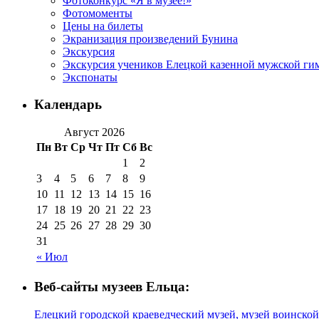
Фотоконкурс «Я в музее!»
Фотомоменты
Цены на билеты
Экранизация произведений Бунина
Экскурсия
Экскурсия учеников Елецкой казенной мужской гим
Экспонаты
Календарь
Август 2026
Пн
Вт
Ср
Чт
Пт
Сб
Вс
1
2
3
4
5
6
7
8
9
10
11
12
13
14
15
16
17
18
19
20
21
22
23
24
25
26
27
28
29
30
31
« Июл
Веб-сайты музеев Ельца:
Елецкий городской краеведческий музей, музей воинской