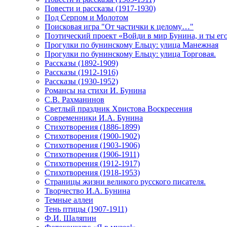
Повести и рассказы (1917-1930)
Под Серпом и Молотом
Поисковая игра "От частички к целому…"
Поэтический проект «Войди в мир Бунина, и ты е
Прогулки по бунинскому Ельцу: улица Манежная
Прогулки по бунинскому Ельцу: улица Торговая.
Рассказы (1892-1909)
Рассказы (1912-1916)
Рассказы (1930-1952)
Романсы на стихи И. Бунина
С.В. Рахманинов
Светлый праздник Христова Воскресения
Современники И.А. Бунина
Стихотворения (1886-1899)
Стихотворения (1900-1902)
Стихотворения (1903-1906)
Стихотворения (1906-1911)
Стихотворения (1912-1917)
Стихотворения (1918-1953)
Страницы жизни великого русского писателя.
Творчество И.А. Бунина
Темные аллеи
Тень птицы (1907-1911)
Ф.И. Шаляпин