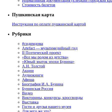
Нормативная документация (Елецкий городской кра
Стоимость билетов
Пушкинская карта
Инструкция по оплате пушкинской картой
Рубрики
#сидимдома
Artefact — мультимедийный гид
II Поэтический проект
«Все мы родом из детства»
«Юный знаток эпохи Бунина»
А.Н. Толстой
Акции
Аудиокниги
Афиша
Биография И.А. Бунина
Бунинская Россия
Видео
Викторины, конкурсы, кроссворды
Выставка
Гости и друзья нашего музея
Для чего же это?