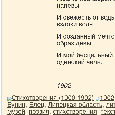
напевы,
И свежесть от вод
вздохи волн,
И созданный мечт
образ девы,
И мой бесцельный 
одинокий челн.
1902
Стихотворения (1900-1902)
1902
Бунин
,
Елец
,
Липецкая область
,
ли
музей
,
поэзия
,
стихотворения
,
текс