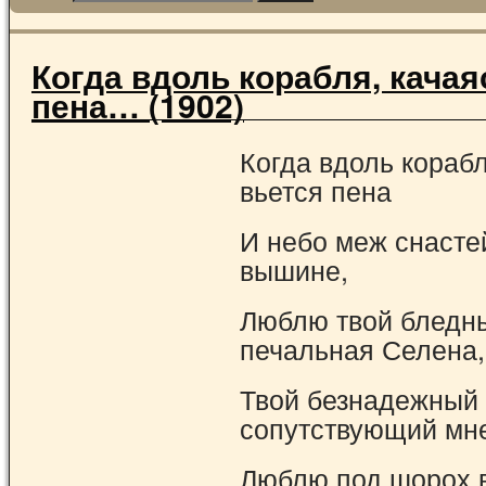
Когда вдоль корабля, качая
пена… (1902)
Когда вдоль корабл
вьется пена
И небо меж снасте
вышине,
Люблю твой бледны
печальная Селена,
Твой безнадежный 
сопутствующий мн
Люблю под шорох 