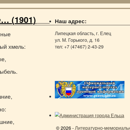
… (1901)
Наш адрес:
тные
Липецкая область, г. Елец
ул. М. Горького, д. 16
ый хмель:
тел: +7 (47467) 2-43-29
ые,
лыбель.
шние,
но:
шние,
© 2026 -
Литературно-мемориаль