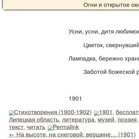
Огни и открытое ок
Усни, усни, дитя любимо
Цветок, свернувший
Лампадка, бережно хра
Заботой божеской р
1901
Стихотворения (1900-1902)
1901
,
бесплат
Липецкая область
,
литература
,
музей
,
поэзия
текст
,
читать
Permalink
←
На высоте, на снеговой, вершине… (1901)