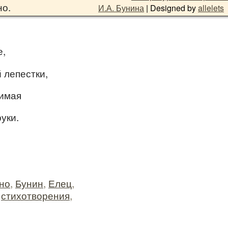
но.
И.А. Бунина
| Designed by
allelets
е,
 лепестки,
нимая
уки.
но
,
Бунин
,
Елец
,
,
стихотворения
,