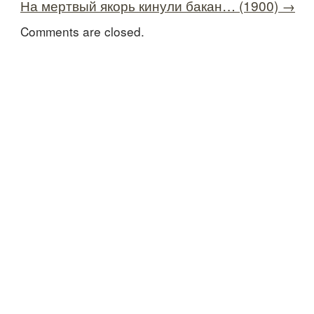
На мертвый якорь кинули бакан… (1900)
→
Comments are closed.