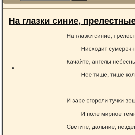
На глазки синие, прелестные
На глазки синие, прелес
Нисходит сумеречн
Качайте, ангелы небесн
Нее тише, тише ко
И заре сгорели тучки ве
И поле мирное тем
Светите, дальние, незде