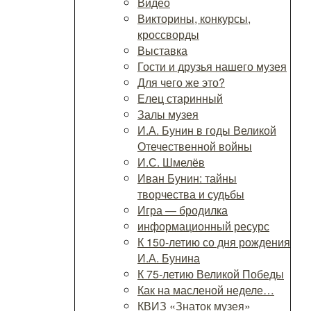
Видео
Викторины, конкурсы,
кроссворды
Выставка
Гости и друзья нашего музея
Для чего же это?
Елец старинный
Залы музея
И.А. Бунин в годы Великой
Отечественной войны
И.С. Шмелёв
Иван Бунин: тайны
творчества и судьбы
Игра — бродилка
информационный ресурс
К 150-летию со дня рождения
И.А. Бунина
К 75-летию Великой Победы
Как на масленой неделе…
КВИЗ «Знаток музея»