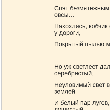
Спят безмятежным
овсы…
Нахохлясь, кобчик 
у дороги,
Покрытый пылью 
Но уж светлеет да
серебристый,
Неуловимый свет в
землей,
И белый пар лугов
душистый,