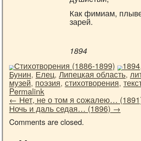
Как фимиам, плыве
зарей.
1894
Стихотворения (1886-1899)
1894
Бунин
,
Елец
,
Липецкая область
,
ли
музей
,
поэзия
,
стихотворения
,
текс
Permalink
←
Нет, не о том я сожалею… (1891
Ночь и даль седая… (1896)
→
Comments are closed.