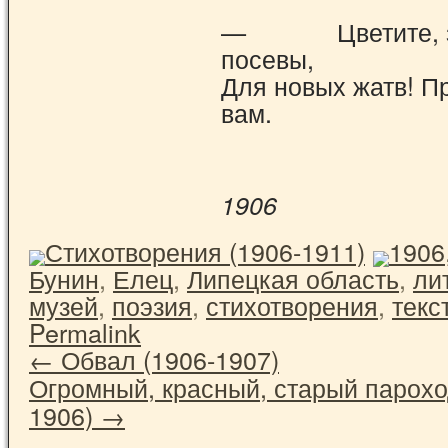
— Цветите, зр
посевы,
Для новых жатв! П
вам.
1906
Стихотворения (1906-1911)
1906
Бунин
,
Елец
,
Липецкая область
,
ли
музей
,
поэзия
,
стихотворения
,
текс
Permalink
←
Обвал (1906-1907)
Огромный, красный, старый парохо
1906)
→