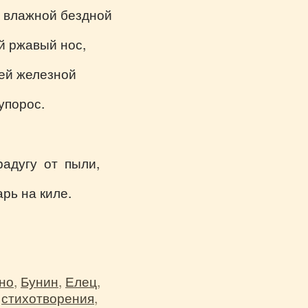
 влажной бездной
й ржавый нос,
ней железной
упорос.
радугу от пыли,
рь на киле.
но
,
Бунин
,
Елец
,
,
стихотворения
,