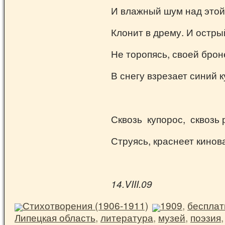
И влажный шум над этой
Клонит в дрему. И остры
Не торопясь, своей бро
В снегу взрезает синий к
Сквозь купорос, сквозь 
Струясь, краснеет кинова
14.
VIII
.
09
Стихотворения (1906-1911)
1909
,
бесплат
Липецкая область
,
литература
,
музей
,
поэзия