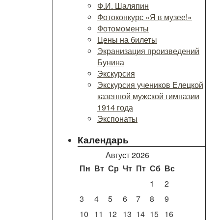
Ф.И. Шаляпин
Фотоконкурс «Я в музее!»
Фотомоменты
Цены на билеты
Экранизация произведений
Бунина
Экскурсия
Экскурсия учеников Елецкой
казенной мужской гимназии
1914 года
Экспонаты
Календарь
Август 2026
Пн
Вт
Ср
Чт
Пт
Сб
Вс
1
2
3
4
5
6
7
8
9
10
11
12
13
14
15
16