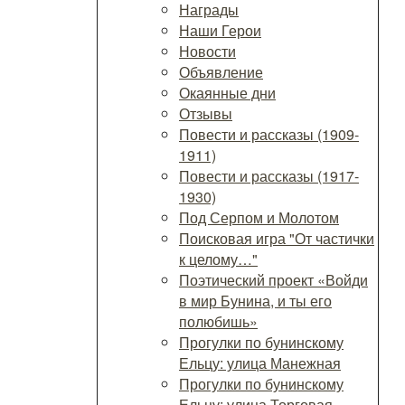
Награды
Наши Герои
Новости
Объявление
Окаянные дни
Отзывы
Повести и рассказы (1909-
1911)
Повести и рассказы (1917-
1930)
Под Серпом и Молотом
Поисковая игра "От частички
к целому…"
Поэтический проект «Войди
в мир Бунина, и ты его
полюбишь»
Прогулки по бунинскому
Ельцу: улица Манежная
Прогулки по бунинскому
Ельцу: улица Торговая.