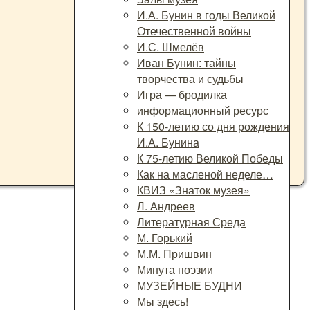
И.А. Бунин в годы Великой
Отечественной войны
И.С. Шмелёв
Иван Бунин: тайны
творчества и судьбы
Игра — бродилка
информационный ресурс
К 150-летию со дня рождения
И.А. Бунина
К 75-летию Великой Победы
Как на масленой неделе…
КВИЗ «Знаток музея»
Л. Андреев
Литературная Среда
М. Горький
М.М. Пришвин
Минута поэзии
МУЗЕЙНЫЕ БУДНИ
Мы здесь!