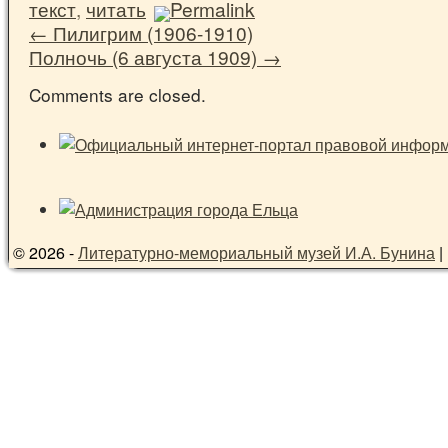
текст
,
читать
Permalink
←
Пилигрим (1906-1910)
Полночь (6 августа 1909)
→
Comments are closed.
© 2026 -
Литературно-мемориальный музей И.А. Бунина
|