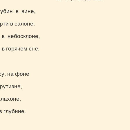
рубин в вине,
рти в салоне.
 в небосклоне,
 в горячем сне.
су, на фоне
крутизне,
алахоне,
в глубине.