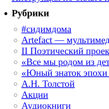
Рубрики
#сидимдома
Artefact — мультиме
II Поэтический проек
«Все мы родом из де
«Юный знаток эпохи
А.Н. Толстой
Акции
Аудиокниги