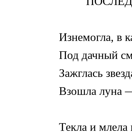
ПОСЛЕ
Изнемогла, в к
Под дачный см
Зажглась звезд
Взошла луна —
Текла и млела 