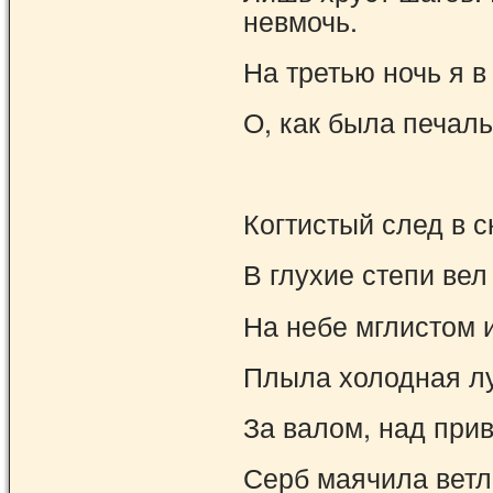
невмочь.
На третью ночь я 
О, как была печаль
Когтистый след в с
В глухие степи вел
На небе мглистом 
Плыла холодная л
За валом, над прив
Серб маячила ветл