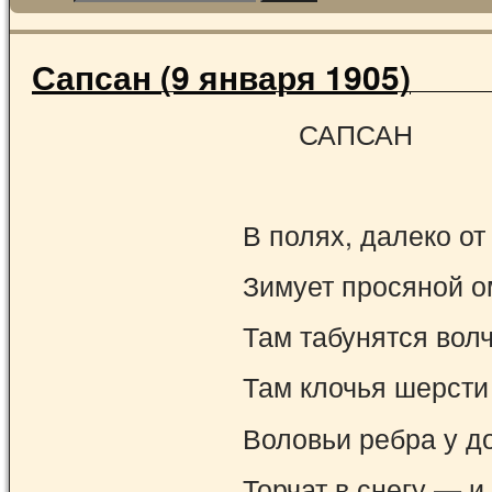
Сапсан (9 января 1905)
САПСАН
В полях, далеко от
Зимует просяной о
Там табунятся вол
Там клочья шерсти
Воловьи ребра у д
Торчат в снегу — и