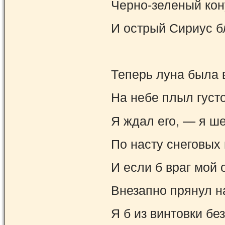
Черно-зеленый кон
И острый Сириус б
Теперь луна была в
На небе плыл густ
Я ждал его, — я ше
По насту снеговых 
И если б враг мой 
Внезапно прянул н
Я б из винтовки б