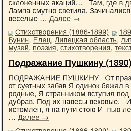
склоненных акаций… Там, где в д
Лампа смутно светила, Зачиналися
веселые …
Далее →
Стихотворения (1886-1899)
18
Бунин
,
Елец
,
Липецкая область
,
ли
музей
,
поэзия
,
стихотворения
,
текс
Подражание Пушкину (1890
ПОДРАЖАНИЕ ПУШКИНУ От праздн
от суетных забав Я одинок бежал в
родные, Я странником вступил под
дубрав, Под их навесы вековые, И
истомлен, я на пути стою И пью л
…
Далее →
Стихотворения (1886-1899)
18