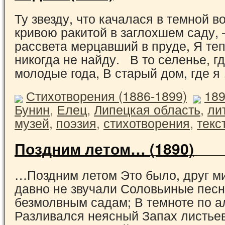
Ту звезду, что качалася в темной в
кривою ракитой в заглохшем саду, 
рассвета мерцавший в пруде, Я теп
никогда не найду. В то селенье, г
молодые года, В старый дом, где 
Стихотворения (1886-1899)
18
Бунин
,
Елец
,
Липецкая область
,
ли
музей
,
поэзия
,
стихотворения
,
текс
Поздним летом… (1890)
…Поздним летом Это было, друг м
давно не звучали Соловьиные пес
безмолвным садам; В темноте по а
Разливался неясный Запах листьев