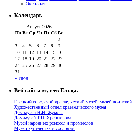
Экспонаты
Календарь
Август 2026
Пн
Вт
Ср
Чт
Пт
Сб
Вс
1
2
3
4
5
6
7
8
9
10
11
12
13
14
15
16
17
18
19
20
21
22
23
24
25
26
27
28
29
30
31
« Июл
Веб-сайты музеев Ельца:
Елецкий городской краеведческий музей, музей воинской
Художественный отдел краеведческого музея
Дом-музей Н.Н. Жукова
Дом-музей Т.Н. Хренникова
Музей народных ремесел и промыслов
Музей купечества и сословий