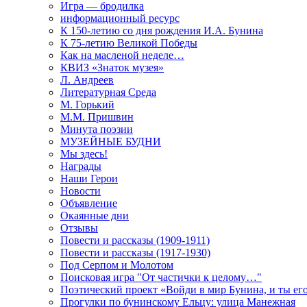
Игра — бродилка
информационный ресурс
К 150-летию со дня рождения И.А. Бунина
К 75-летию Великой Победы
Как на масленой неделе…
КВИЗ «Знаток музея»
Л. Андреев
Литературная Среда
М. Горький
М.М. Пришвин
Минута поэзии
МУЗЕЙНЫЕ БУДНИ
Мы здесь!
Награды
Наши Герои
Новости
Объявление
Окаянные дни
Отзывы
Повести и рассказы (1909-1911)
Повести и рассказы (1917-1930)
Под Серпом и Молотом
Поисковая игра "От частички к целому…"
Поэтический проект «Войди в мир Бунина, и ты е
Прогулки по бунинскому Ельцу: улица Манежная