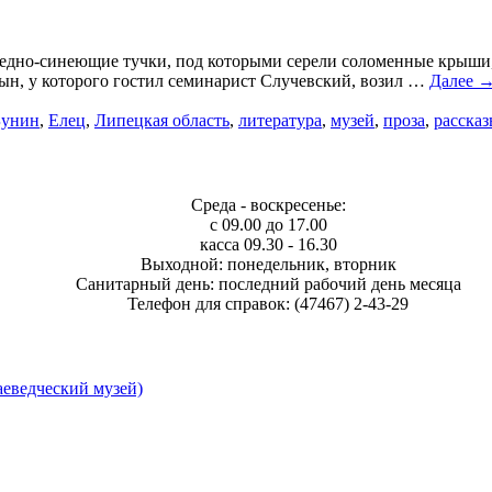
лед­но-синеющие тучки, под которыми серели соломенные крыши
сын, у которого гостил семинарист Случевский, возил …
Далее 
Бунин
,
Елец
,
Липецкая область
,
литература
,
музей
,
проза
,
расска
Среда - воскресенье:
с 09.00 до 17.00
касса 09.30 - 16.30
Выходной: понедельник, вторник
Санитарный день: последний рабочий день месяца
Телефон для справок: (47467) 2-43-29
еведческий музей)