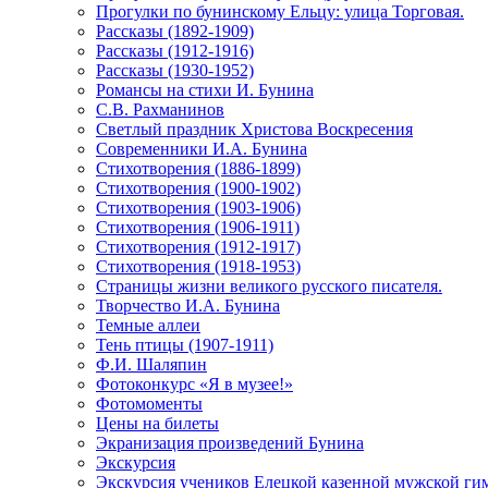
Прогулки по бунинскому Ельцу: улица Торговая.
Рассказы (1892-1909)
Рассказы (1912-1916)
Рассказы (1930-1952)
Романсы на стихи И. Бунина
С.В. Рахманинов
Светлый праздник Христова Воскресения
Современники И.А. Бунина
Стихотворения (1886-1899)
Стихотворения (1900-1902)
Стихотворения (1903-1906)
Стихотворения (1906-1911)
Стихотворения (1912-1917)
Стихотворения (1918-1953)
Страницы жизни великого русского писателя.
Творчество И.А. Бунина
Темные аллеи
Тень птицы (1907-1911)
Ф.И. Шаляпин
Фотоконкурс «Я в музее!»
Фотомоменты
Цены на билеты
Экранизация произведений Бунина
Экскурсия
Экскурсия учеников Елецкой казенной мужской гим