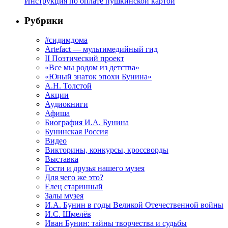
Инструкция по оплате пушкинской картой
Рубрики
#сидимдома
Artefact — мультимедийный гид
II Поэтический проект
«Все мы родом из детства»
«Юный знаток эпохи Бунина»
А.Н. Толстой
Акции
Аудиокниги
Афиша
Биография И.А. Бунина
Бунинская Россия
Видео
Викторины, конкурсы, кроссворды
Выставка
Гости и друзья нашего музея
Для чего же это?
Елец старинный
Залы музея
И.А. Бунин в годы Великой Отечественной войны
И.С. Шмелёв
Иван Бунин: тайны творчества и судьбы