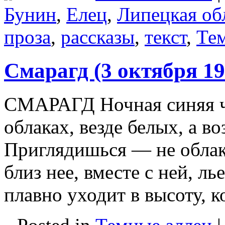
Бунин
,
Елец
,
Липецкая об
проза
,
рассказы
,
текст
,
Те
Смарагд (3 октября 19
СМАРАГД Ночная синяя ч
облаках, везде белых, а в
Приглядишься — не облак
близ нее, вместе с ней, ль
плавно уходит в высоту, 