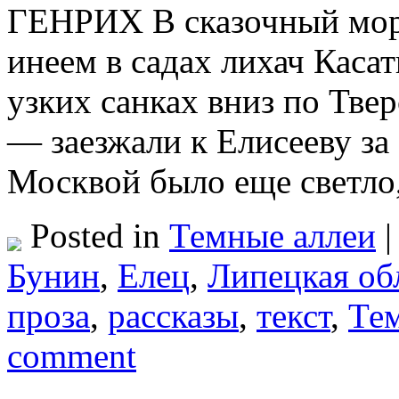
ГЕНРИХ В сказочный мор
инеем в садах лихач Каса
узких санках вниз по Тве
— заезжали к Елисееву за
Москвой было еще светло
Posted in
Темные аллеи
|
Бунин
,
Елец
,
Липецкая об
проза
,
рассказы
,
текст
,
Те
comment