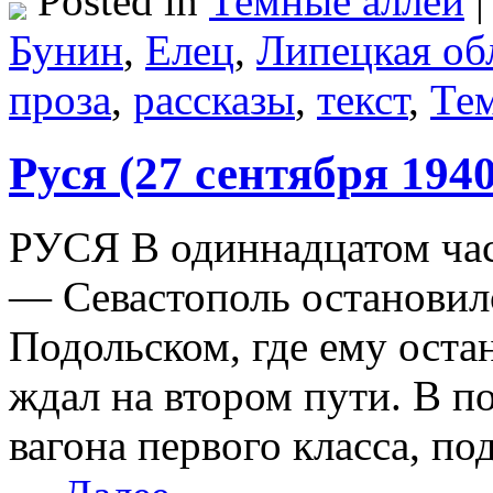
Posted in
Темные аллеи
|
Бунин
,
Елец
,
Липецкая об
проза
,
рассказы
,
текст
,
Те
Руся (27 сентября 1940
РУСЯ В одиннадцатом час
— Севастополь остановилс
Подольском, где ему остан
ждал на втором пути. В п
вагона первого класса, п