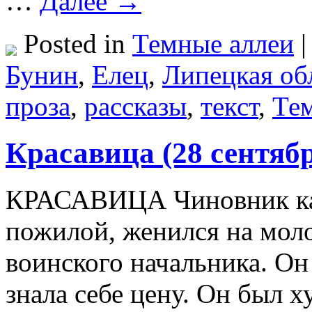
…
Далее →
Posted in
Темные аллеи
|
Бунин
,
Елец
,
Липецкая об
проза
,
рассказы
,
текст
,
Те
Красавица (28 сентябр
КРАСАВИЦА Чиновник каз
пожилой, женился на моло
воинского начальника. Он
знала себе цену. Он был х