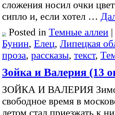
сложения носил очки цвет
сипло и, если хотел …
Да
Posted in
Темные аллеи
|
Бунин
,
Елец
,
Липецкая об
проза
,
рассказы
,
текст
,
Те
Зойка и Валерия (13 о
ЗОЙКА И ВАЛЕРИЯ Зимой 
свободное время в москов
летом стал приезжать к ни