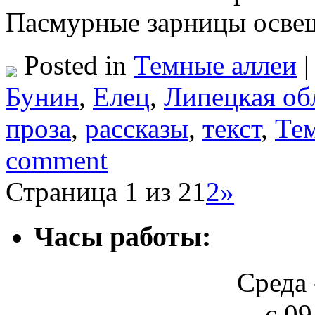
Пасмурные зарницы осве
Posted in
Темные аллеи
|
Бунин
,
Елец
,
Липецкая об
проза
,
рассказы
,
текст
,
Те
comment
Страница 1 из 2
1
2
»
Часы работы:
Среда 
с 09