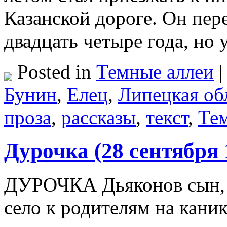
Казанской дороге. Он пер
двадцать четыре года, но
Posted in
Темные аллеи
|
Бунин
,
Елец
,
Липецкая об
проза
,
рассказы
,
текст
,
Те
Дурочка (28 сентября 
ДУРОЧКА Дьяконов сын, 
село к родителям на кани