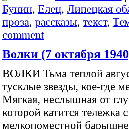
Бунин
,
Елец
,
Липецкая об
проза
,
рассказы
,
текст
,
Те
comment
Волки (7 октября 1940
ВОЛКИ Тьма теплой авгус
тусклые звезды, кое-где 
Мягкая, неслышная от глу
которой катится тележка
мелкопоместной барышне