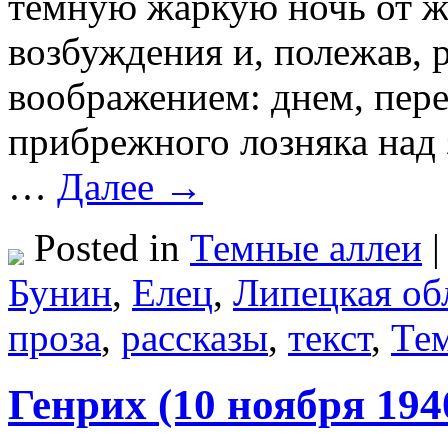
темную жаркую ночь от ж
возбуждения и, полежав, 
воображением: днем, пере
прибрежного лозняка над 
…
Далее →
Posted in
Темные аллеи
|
Бунин
,
Елец
,
Липецкая об
проза
,
рассказы
,
текст
,
Те
Генрих (10 ноября 194