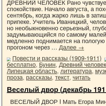
ДРЕВНИЙ ЧЕЛОВЕК Рано чувствует
спокойствие. Начало августа, а по
сентябрь, когда жарко лишь в зати
припеке. Учитель Иваницкий, чело
но необыкновенно серьезный, глуб
задумывающийся по самому малей
медленно поднимается на пологую 
прогоном через …
Далее →
Повести и рассказы (1909-1911)
бесплатно
,
Бунин
,
Древний челове
Липецкая область
,
литература
,
муз
проза
,
рассказы
,
текст
,
читать
Веселый двор (декабрь 191
ВЕСЕЛЫЙ ДВОР I Мать Егора Мин