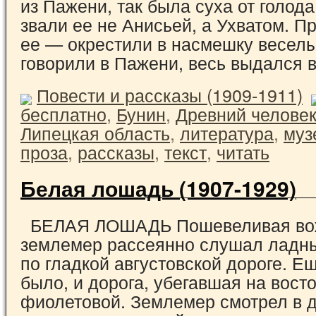
из Пажени, так была суха от голода
звали ее не Анисьей, а Ухватом. П
ее — окрестили в насмешку веселы
говорили в Пажени, весь выдался
Повести и рассказы (1909-1911)
бесплатно
,
Бунин
,
Древний челове
Липецкая область
,
литература
,
муз
проза
,
рассказы
,
текст
,
читать
Белая лошадь (1907-1929)
БЕЛАЯ ЛОШАДЬ Пошевеливая во
землемер рассеянно слушал ладны
по гладкой августовской дороге. Е
было, и дорога, убегавшая на восто
фиолетовой. Землемер смотрел в д