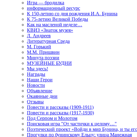
Игра — бродилка
информационный ресурс
К 150-летию со дня рождения И.А. Бунина
К 75-летию Великой Победы
Как на масленой неделе…
КВИЗ «Знаток музея»
Л. Андреев
Литературная Среда
М. Горький
М.М. Пришвин
Минута поэзии
МУЗЕЙНЫЕ БУДНИ
Мы здесь!
Награды
Наши Герои
Новости
Объявление
Окаянные дни
Отзывы
Повести и рассказы (1909-1911)
Повести и рассказы (1917-1930)
Под Серпом и Молотом
Поисковая игра "От частички к целому…"
Поэтический проект «Войди в мир Бунина, и ты е
Прогулки по бунинскому Ельцу: улица Манежная