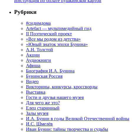
Инструкция по оплате пушкинской картой
Рубрики
#сидимдома
Artefact — мультимедийный гид
II Поэтический проект
«Все мы родом из детства»
«Юный знаток эпохи Бунина»
А.Н. Толстой
Акции
Аудиокниги
Афиша
Биография И.А. Бунина
Бунинская Россия
Видео
Викторины, конкурсы, кроссворды
Выставка
Гости и друзья нашего музея
Для чего же это?
Елец старинный
Залы музея
И.А. Бунин в годы Великой Отечественной войны
И.С. Шмелёв
Иван Бунин: тайны творчества и судьбы