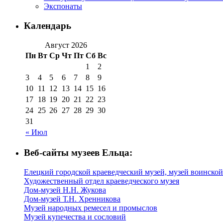
Экспонаты
Календарь
Август 2026
Пн
Вт
Ср
Чт
Пт
Сб
Вс
1
2
3
4
5
6
7
8
9
10
11
12
13
14
15
16
17
18
19
20
21
22
23
24
25
26
27
28
29
30
31
« Июл
Веб-сайты музеев Ельца:
Елецкий городской краеведческий музей, музей воинской
Художественный отдел краеведческого музея
Дом-музей Н.Н. Жукова
Дом-музей Т.Н. Хренникова
Музей народных ремесел и промыслов
Музей купечества и сословий