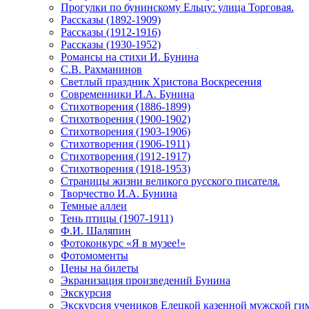
Прогулки по бунинскому Ельцу: улица Торговая.
Рассказы (1892-1909)
Рассказы (1912-1916)
Рассказы (1930-1952)
Романсы на стихи И. Бунина
С.В. Рахманинов
Светлый праздник Христова Воскресения
Современники И.А. Бунина
Стихотворения (1886-1899)
Стихотворения (1900-1902)
Стихотворения (1903-1906)
Стихотворения (1906-1911)
Стихотворения (1912-1917)
Стихотворения (1918-1953)
Страницы жизни великого русского писателя.
Творчество И.А. Бунина
Темные аллеи
Тень птицы (1907-1911)
Ф.И. Шаляпин
Фотоконкурс «Я в музее!»
Фотомоменты
Цены на билеты
Экранизация произведений Бунина
Экскурсия
Экскурсия учеников Елецкой казенной мужской гим