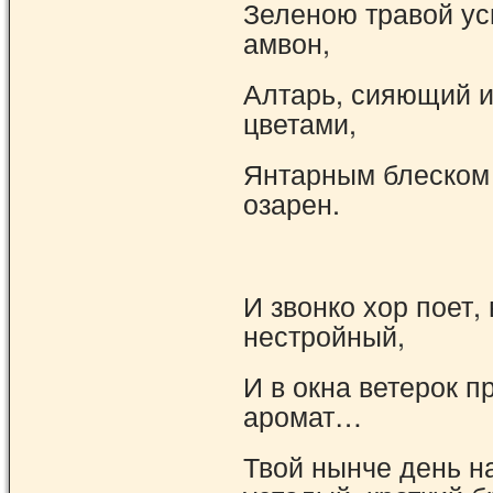
Зеленою травой ус
амвон,
Алтарь, сияющий 
цветами,
Янтарным блеском 
озарен.
И звонко хор поет,
нестройный,
И в окна ветерок п
аромат…
Твой нынче день н