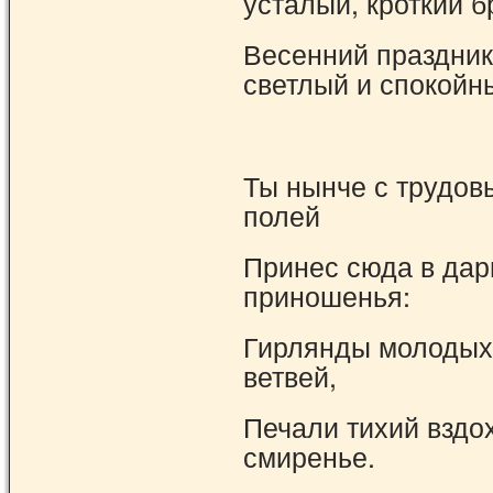
усталый, кроткий б
Весенний праздник 
светлый и спокойн
Ты нынче с трудов
полей
Принес сюда в дар
приношенья:
Гирлянды молодых
ветвей,
Печали тихий вздо
смиренье.