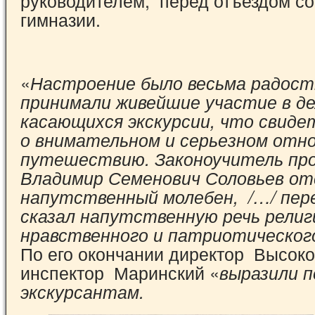
руководителем, перед отъездом со
гимназии.
«
Настроение было весьма радостн
принимали живейшие участие в де
касающихся экскурсии, что свид
о внимательном и серьезном отно
путешествию. Законоучитель пр
Владимир Семенович Соловьев от
напутственный молебен, /…/ пер
сказал напутственную речь религ
нравственного и патриотическог
По его окончании директор Высоко
инспектор Маринский «
выразили 
экскурсантам.