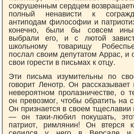
сокрушенным сердцем возвращаетс
полный ненависти к сограж­
антиподам философии и патриотиз
конечно, были бы совсем ин
выбрали его, и с лютой завис
школьному товарищу Робеспье
послал своим депутатом Аррас, и 
свои горести в письмах к отцу.
Эти письма изумительны по сво
говорит Ленотр. Он рассказывает
невероятном пролазничестве, о т
он превозмог, чтобы обратить на 
Он признается в своем тще­славии 
— он таки-любил покушать, это
патриот, римлянин! Он втерся 
селился у него в Версале и