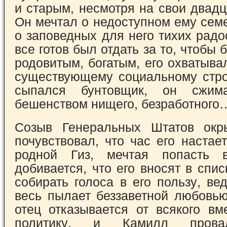
и старым, не­смотря на свои двад
Он мечтал о недоступ­ном ему сем
о заповедных для него тихих рад
все готов был отдать за то, чтобы 
родовитым, богатым, его охватывал
существующему социальному стро
сыпался бунтовщик, он сжим
бешенством нищего, безработного
Созыв Генеральных Штатов окр
почувст­вовал, что час его настае
родной Гиз, меч­тая попасть в
добивается, что его вносят в спис
собирать голоса в его пользу, ве
весь пылает беззаветной любовью
отец отказывается от всякого вм
поли­тику, и Камилл прова