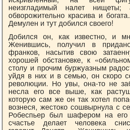
неизгладимый налет нищеты;
обворожительно красива и бо­гат
Демулен и тут добился своего!
Добился он, как известно, и мно
Женив­шись, получил в придан
франков, насытив свою затаенн
хорошей обстановке, к «обиль­но
столу и прочим буржуазным радос
уйдя в них и в семью, он скоро 
революции. Но увы, она-то не за
несла его все выше, как расту
которую сам же он так хотел попас
вознеся, жестоко сошвыр­нула с с
Робеспьер был шафером на его 
счастье делает человека снисх