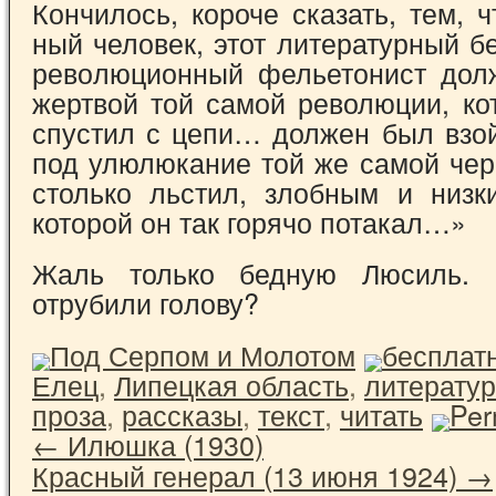
Кончилось, короче сказать, тем, ч
ный человек, этот литературный бе
рево­люционный фельетонист дол
жертвой той самой революции, ко
спустил с цепи… дол­жен был взо
под улюлюкание той же са­мой чер
столько льстил, злобным и низк
которой он так горячо потакал…»
Жаль только бедную Люсиль. 
отрубили го­лову?
Под Серпом и Молотом
бесплат
Елец
,
Липецкая область
,
литерату
проза
,
рассказы
,
текст
,
читать
Per
←
Илюшка (1930)
Красный генерал (13 июня 1924)
→