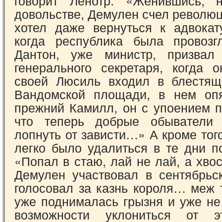
говорит Ленотр. «Женившись, 
довольстве, Демулен счел револю
хотел даже вер­нуться к адвока
когда республика была провозг
Дантон, уже министр, призвал
генерального секретаря, когда 
своей Люсиль входил в блестящ
Вандомской площади, в нем опя
прежний Камилл, он с упоением п
что теперь добрые обыва­тели
лопнуть от зависти…» А кроме того,
легко было удалиться в те дни п
«Попал в стаю, лай не лай, а хво
Демулен участвовал в сентябрьск
голосовал за казнь короля… меж 
уже поднималась грызня и уже не
возможности уклониться от 