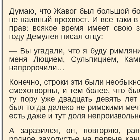
Думаю, что Жавог был большой бо
не наивный прохвост. И все-таки 
прав: всякое время имеет свою з
году Демулен писал отцу:
— Вы угадали, что я буду римлян
меня Люцием, Сульпицием, Ка
напророчили…
Конечно, строки эти были необыкн
сме­хотворны, и тем более, что б
ту пору уже двадцать девять лет
был тогда далеко не римскими меч
есть даже и тут доля непро­извольн
А заразился, он, повторяю, ра
родное за­холустье на первые ка