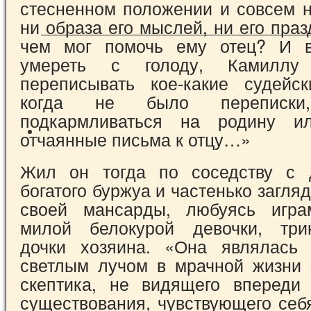
стесненном положении и совсем 
ни образа его мыслей, ни его праз
чем мог помочь ему отец? И в
умереть с голоду, Камиллу 
переписывать кое-какие судейс
когда не было переписк
подкармливаться на родину 
отчаянные письма к отцу…»
Жил он тогда по соседству с 
богатого буржуа и частенько загляд
своей мансар­ды, любуясь игр
милой белокурой девочки, трин
дочки хозяина. «Она являлась 
светлым лучом в мрачной жизни э
скептика, не видящего впереди
существо­вания, чувствующего се