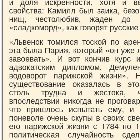
и доля искренности, хотя и ве
свойства: Камилл был заика, без
нищ, честолюбив, жаден до 
«сладкоморд», как говорят русские
«Львенок томился тоской по ар
эта была Париж, который «он уже
завоевать». И вот кончив курс 
адвокатским дипломом, Де­муле
водоворот парижской жизни». Н
существование оказалась в это
столь трудна и жестока, 
впоследствии никогда не прогова
что пришлось испытать ему, и 
поневоле очень скупы в своих све
его парижской жизни с 1784 по 1
политическая случайность сде