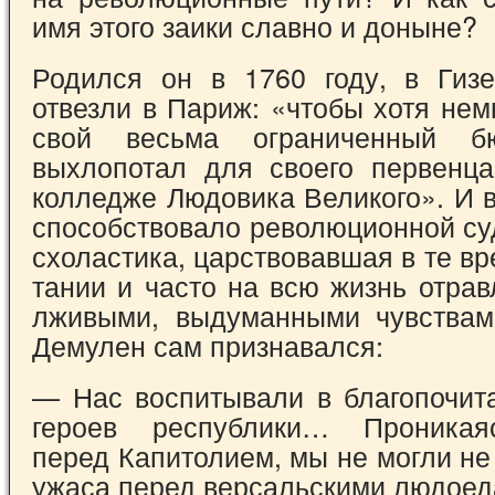
имя этого заики славно и до­ныне?
Родился он в 1760 году, в Гизе
отвезли в Париж: «чтобы хотя нем
свой весьма огра­ниченный б
выхлопотал для своего первен­ц
колледже Людовика Великого». И в
способствовало революционной су
схоластика, царствовавшая в те вр
тании и часто на всю жизнь отра
лживы­ми, выдуманными чувства
Демулен сам признавался:
— Нас воспитывали в благопочит
геро­ев республики… Проникая
перед Капитоли­ем, мы не могли не
ужаса перед версаль­скими людо