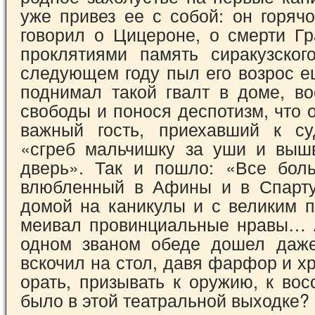
уже привез ее с собой: он горяч
говорил о Цицероне, о смерти Гр
проклятиями память сиракузског
следующем году пыл его возрос е
поднимал такой гвалт в доме, во
свободы и понося деспотизм, что
важ­ный гость, приехавший к с
«сгреб мальчиш­ку за уши и выш
дверь». Так и пошло: «Все бол
влюбленный в Афины и в Спарту
домой на каникулы и с великим п
меивал провинциальные нравы… 
одном званом обеде дошел даже
вскочил на стол, давя фарфор и хр
орать, призывать к ору­жию, к в
было в этой театральной выходке?