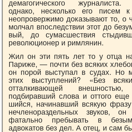
демагогического журналиста. 
однако, несколько его писем к
неопровержимо доказывают то, о 
молчал впоследствии этот до без
вый, до сумасшествия стыдив
революцио­нер и римлянин.
Жил он эти пять лет то у отца н
Пари­же, — почти без всяких хлебов
он порой выступал в судах. Но 
этих выступле­ний? «Без всяк
отталкивающей внешностью
подбиравший слова и оттого еще 
шийся, начинавший всякую фразу
нечлено­раздельных звуков, о
фатально пребывать в безым
адвокатов без дел. А отец, и сам б