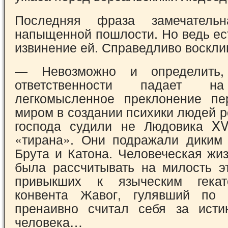
Последняя фраза замечатель
напыщенной пошлости. Но ведь ес
извинение ей. Спра­ведливо воскли
— Невозможно и определить,
ответствен­ности падает н
легкомысленное преклонение пе
миром в создании психики людей 
господа судили не Людовика XV
«тирана». Они подражали диким
Брута и Катона. Человеческая жи
была рассчиты­вать на милость э
привыкших к языческим гека
конвента Жавог, гулявший по 
пренаивно считал себя за исти
чело­века…