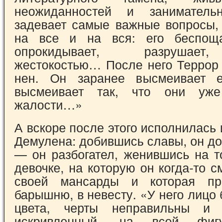
неожиданностей и заниматель
задева­ет самые важные вопросы,
на все и на вся: его беспощ
опрокидывает, разрушает,
жестокостью… После него Террор 
нен. Он заранее высмеивает 
высмеивает так, что они уж
жалости…»
А вскоре после этого исполнилась 
Демулена: добившись славы, он до
— он раз­богател, женившись на 
девочке, на ко­торую он когда-то с
своей мансарды и которая пр
барышню, в невесту. «У него лицо
цвета, черты неправильны и 
искривленный, на всей фигу