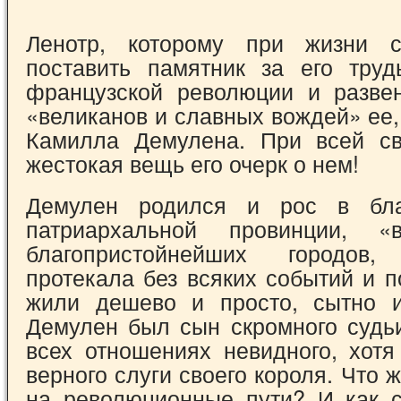
Ленотр, которому при жизни 
поставить памятник за его тру
французской револю­ции и разве
«великанов и славных вож­дей» ее
Камилла Демулена. При всей св
жестокая вещь его очерк о нем!
Демулен родился и рос в бла
патриар­хальной провинции,
благопристойнейших го­родо
протекала без всяких событий и по
жили дешево и просто, сытно и
Демулен был сын скромного судьи
всех от­ношениях невидного, хотя
верного слуги своего короля. Что ж
на революционные пути? И как с