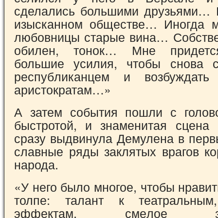
сделались боль­шими друзьями…
изысканном обществе… Иногда м
любовницы старые вина… Собст­ве
обилен, тонок… Мне придется
большие усилия, чтобы снова с
респуб­ликанцем и возбуждать
аристократам…»
А затем события пошли с голов
быст­ротой, и знаменитая сцена
сразу выдвинула Демулена в перв
славные ряды заклятых врагов ко
народа.
«У него было многое, чтобы нрави
толпе: талант к театральны
эффектам, сме­лое зубо