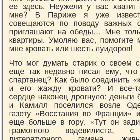
ее здесь. Неужели у вас хватит 
мне? В Париже я уже извест
совещаются по поводу важных с
приглашают на обеды… Мне толь
квартиры. Умоляю вас, помогите 
мне кровать или шесть луидоров!
Что мог думать старик о своем с
еще так недавно писал ему, что
спартанец? Как было соединить «
и его жажду кровати? И все-та
сердце наконец дрогнуло: деньги 
и Камилл поселился возле Оде
газету «Восстания во Франции» 
еще боль­ше в гору. «Тут он зад
грамотного водеви­листа, с
литературного гамена, жи