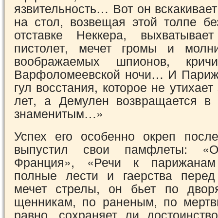
язвительность… Вот он вскакивае
на стол, возвещая этой толпе бе
отставке Неккера, выхватывае
пистолет, мечет громы и молн
воображаемых шпио­нов, кри
Варфоломеевской ночи… И Париж
гул восстания, которое не утихает
лет, а Демулен возвращается в
знаменитым…»
Успех его особенно окреп после
выпу­стил свои памфлеты: «О
Франция», «Речи к парижана
полные лести и гаерства перед
мечет стрелы, он бьет по двор
щенникам, по раненым, по мерт
равно, со­храняет ли достоинств