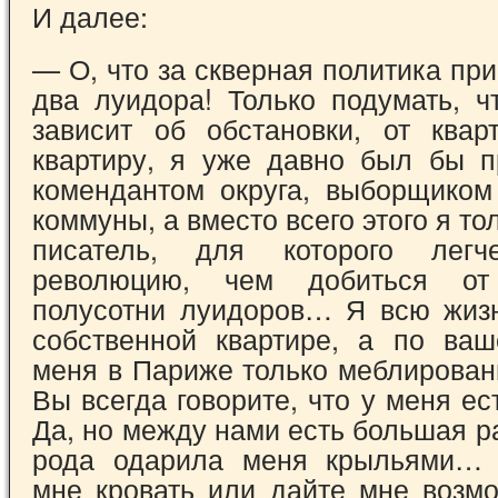
И далее:
— О, что за скверная политика пр
два луидора! Только подумать, ч
зависит об об­становки, от ква
квартиру, я уже давно был бы п
комендантом округа, выборщи­ком
коммуны, а вместо всего этого я то
писатель, для которого легч
революцию, чем добиться от
полусотни луи­доров… Я всю жиз
собственной квартире, а по ва
меня в Париже только меблирован
Вы всегда говорите, что у меня ес
Да, но между нами есть большая р
рода одарила меня крыльями…
мне кровать или дайте мне возмо