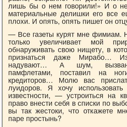
лишь бы о нем гово­рили!» И о н
материальные делишки его все е
плохи. И опять, опять пишет он отц
— Все газеты курят мне фимиам. 
только увеличивает мой при
обнаруживать свою нищету, в кот
признаться даже Ми­рабо… И
надувают… А шум, вызва
памфлетами, поставил на но
кредито­ров… Молю вас присла
луидоров. Я хочу ис­пользоват
известности, — устроиться на кв
право внести себя в списки по вы
вы так жестоки, что откажете мн
паре простынь?