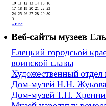
10
11
12
13
14
15
16
17
18
19
20
21
22
23
24
25
26
27
28
29
30
31
« Июл
Веб-сайты музеев Ель
Елецкий городской крае
воинской славы
Художественный отдел 
Дом-музей Н.Н. Жуков
Дом-музей Т.Н. Хренни
Музей народных ремес