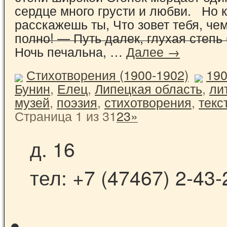
сердце много грусти и любви. Но к
расскажешь ты, Что зовет тебя, че
полно! — Путь далек, глухая степь
Ночь печальна, …
Далее →
Стихотворения (1900-1902)
19
Бунин
,
Елец
,
Липецкая область
,
ли
музей
,
поэзия
,
стихотворения
,
текс
Страница 1 из 3
1
2
3
»
д. 16
тел: +7 (47467) 2-43-