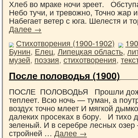
Хлеб во мраке ночи зреет. Обступ
Небо тучи, и тревожно, Точно жар и
Набегает ветер с юга. Шелестя и 
Далее →
Стихотворения (1900-1902)
19
Бунин
,
Елец
,
Липецкая область
,
ли
музей
,
поэзия
,
стихотворения
,
текс
После половодья (1900)
ПОСЛЕ ПОЛОВОДЬЯ Прошли дожд
теплеет. Всю ночь — туман, а поут
воздух точно млеет И мягкой дымк
далеких просеках в бору. И тихо 
зеленый. И в серебре лесных озер
стройней …
Далее →