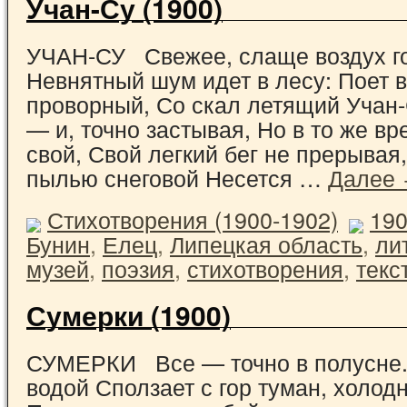
Учан-Су (1900)
УЧАН-СУ Свежее, слаще воздух г
Невнятный шум идет в лесу: Поет 
проворный, Со скал летящий Учан
— и, точно застывая, Но в то же вр
свой, Свой легкий бег не прерывая
пылью снеговой Несется …
Далее
Стихотворения (1900-1902)
19
Бунин
,
Елец
,
Липецкая область
,
ли
музей
,
поэзия
,
стихотворения
,
текс
Сумерки (1900)
СУМЕРКИ Все — точно в полусне.
водой Сползает с гор туман, холодн