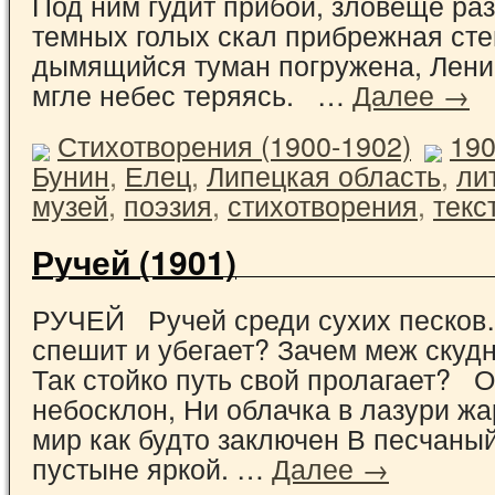
Под ним гудит прибой, зловеще раз
темных голых скал прибрежная сте
дымящийся туман погружена, Ленив
мгле небес теряясь. …
Далее →
Стихотворения (1900-1902)
19
Бунин
,
Елец
,
Липецкая область
,
ли
музей
,
поэзия
,
стихотворения
,
текс
Ручей (1901)
РУЧЕЙ Ручей среди сухих песков
спешит и убегает? Зачем меж скуд
Так стойко путь свой пролагает? О
небосклон, Ни облачка в лазури жа
мир как будто заключен В песчаный
пустыне яркой. …
Далее →