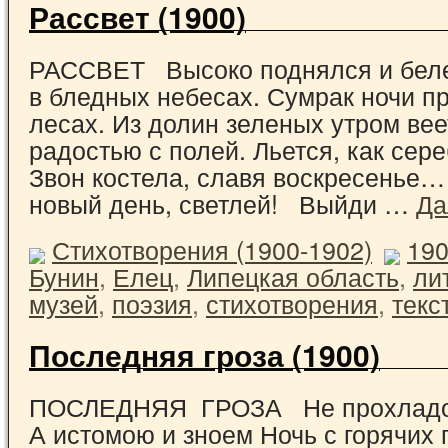
Рассвет (1900)
РАССВЕТ Высоко поднялся и бел
в бледных небесах. Сумрак ночи пр
лесах. Из долин зеленых утром ве
радостью с полей. Льется, как сер
Звон костела, славя воскресенье…
новый день, светлей! Выйди …
Да
Стихотворения (1900-1902)
19
Бунин
,
Елец
,
Липецкая область
,
ли
музей
,
поэзия
,
стихотворения
,
текс
Последняя гроза (1900)
ПОСЛЕДНЯЯ ГРОЗА Не прохладой
А истомою и зноем Ночь с горячих 