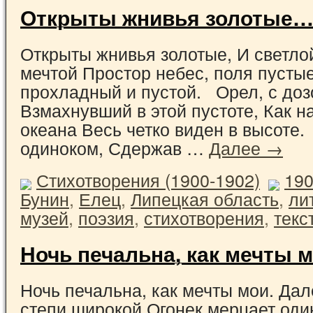
Открыты жнивья золотые… 
Открыты жнивья золотые, И светло
мечтой Простор небес, поля пустые
прохладный и пустой. Орел, с доз
Взмахнувший в этой пустоте, Как н
океана Весь четко виден в высоте.
одиноком, Сдержав …
Далее →
Стихотворения (1900-1902)
19
Бунин
,
Елец
,
Липецкая область
,
ли
музей
,
поэзия
,
стихотворения
,
текс
Ночь печальна, как мечты 
Ночь печальна, как мечты мои. Дал
степи широкой Огонек мерцает од