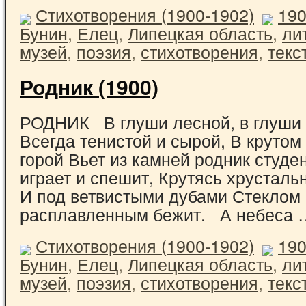
Стихотворения (1900-1902)
19
Бунин
,
Елец
,
Липецкая область
,
ли
музей
,
поэзия
,
стихотворения
,
текс
Родник (1900)
РОДНИК В глуши лесной, в глуши 
Всегда тенистой и сырой, В крутом
горой Вьет из камней родник студе
играет и спешит, Крутясь хрусталь
И под ветвистыми дубами Стеклом
расплавленным бежит. А небеса
Стихотворения (1900-1902)
19
Бунин
,
Елец
,
Липецкая область
,
ли
музей
,
поэзия
,
стихотворения
,
текс