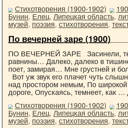
Стихотворения (1900-1902)
19
Бунин
,
Елец
,
Липецкая область
,
ли
музей
,
поэзия
,
стихотворения
,
текс
По вечерней заре (1900)
ПО ВЕЧЕРНЕЙ ЗАРЕ Засинели, т
равнины… Далеко, далеко в тишин
поет, замирая… Мне грустней и бо
Вот уж звук его плачет чуть слышн
над простором немым, По широкой
дороге, Опускаясь, темнеет, как …
Стихотворения (1900-1902)
19
Бунин
,
Елец
,
Липецкая область
,
ли
музей
,
поэзия
,
стихотворения
,
текс