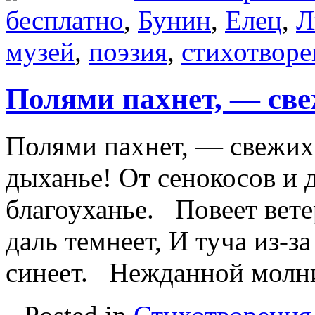
бесплатно
,
Бунин
,
Елец
,
Л
музей
,
поэзия
,
стихотворе
Полями пахнет, — све
Полями пахнет, — свежих 
дыханье! От сенокосов и 
благоуханье. Повеет вет
даль темнеет, И туча из-з
синеет. Нежданной мол