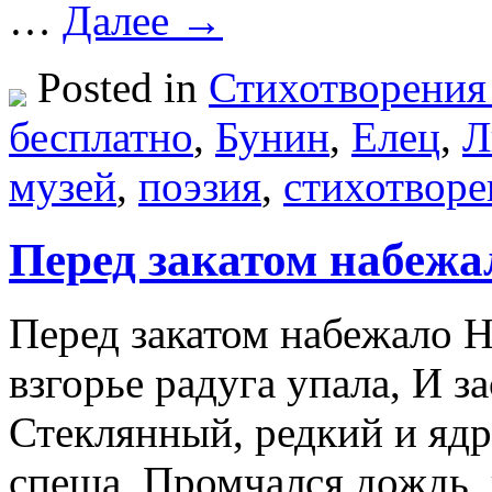
…
Далее →
Posted in
Стихотворения
бесплатно
,
Бунин
,
Елец
,
Л
музей
,
поэзия
,
стихотворе
Перед закатом набежа
Перед закатом набежало Н
взгорье радуга упала, И з
Стеклянный, редкий и яд
спеша, Промчался дождь, 