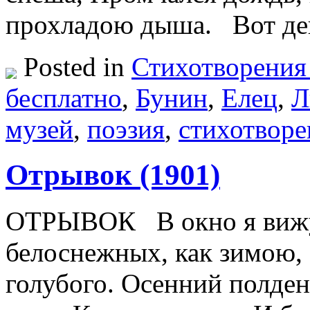
прохладою дыша. Вот де
Posted in
Стихотворения
бесплатно
,
Бунин
,
Елец
,
Л
музей
,
поэзия
,
стихотворе
Отрывок (1901)
ОТРЫВОК В окно я вижу 
белоснежных, как зимою, 
голубого. Осенний полдень