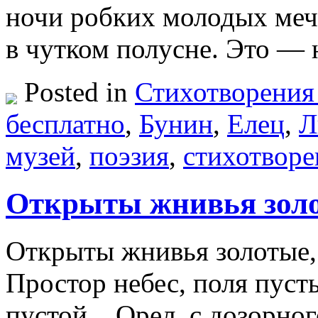
ночи робких молодых меч
в чутком полусне. Это —
Posted in
Стихотворения
бесплатно
,
Бунин
,
Елец
,
Л
музей
,
поэзия
,
стихотворе
Открыты жнивья золо
Открыты жнивья золотые,
Простор небес, поля пуст
пустой. Орел, с дозорног