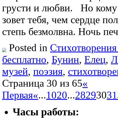
грусти и любви. Но кому 
зовет тебя, чем сердце по
степь безмолвна. Ночь пе
Posted in
Стихотворения
бесплатно
,
Бунин
,
Елец
,
Л
музей
,
поэзия
,
стихотворе
Страница 30 из 65
«
Первая
«
...
10
20
...
28
29
30
31
Часы работы: