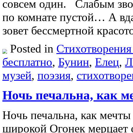
совсем один. Слабым зво
по комнате пустой… А вда
зовет бессмертной крас
Posted in
Стихотворения
бесплатно
,
Бунин
,
Елец
,
Л
музей
,
поэзия
,
стихотворе
Ночь печальна, как м
Ночь печальна, как мечты
широкой Огонек мерцает