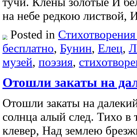
тучи. Клены золотые И бе
на небе редкою листвой, 
Posted in
Стихотворения
бесплатно
,
Бунин
,
Елец
,
Л
музей
,
поэзия
,
стихотворе
Отошли закаты на дал
Отошли закаты на далекий
солнца алый след. Тихо в 
клевер, Над землею брез