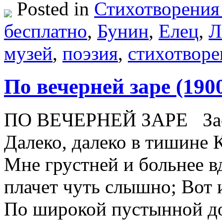
Posted in
Стихотворения
бесплатно
,
Бунин
,
Елец
,
Л
музей
,
поэзия
,
стихотворе
По вечерней заре (190
ПО ВЕЧЕРНЕЙ ЗАРЕ Зас
Далеко, далеко в тишине 
Мне грустней и больнее в
плачет чуть слышно; Вот
По широкой пустынной дор