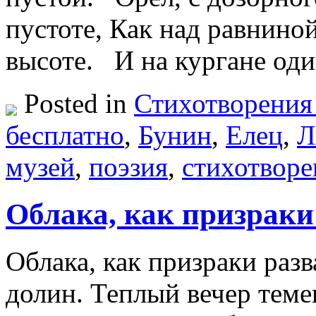
пустоте, Как над равниной
высоте. И на кургане од
Posted in
Стихотворения
бесплатно
,
Бунин
,
Елец
,
Л
музей
,
поэзия
,
стихотворе
Облака, как призраки
Облака, как призраки разв
долин. Теплый вечер теме