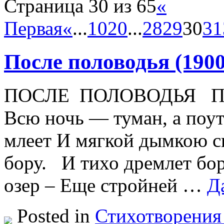
Страница 30 из 65
«
Первая
«
...
10
20
...
28
29
30
31
После половодья (1900
ПОСЛЕ ПОЛОВОДЬЯ Прошл
Всю ночь — туман, а поут
млеет И мягкой дымкою си
бору. И тихо дремлет бор
озер – Еще стройней …
Д
Posted in
Стихотворения