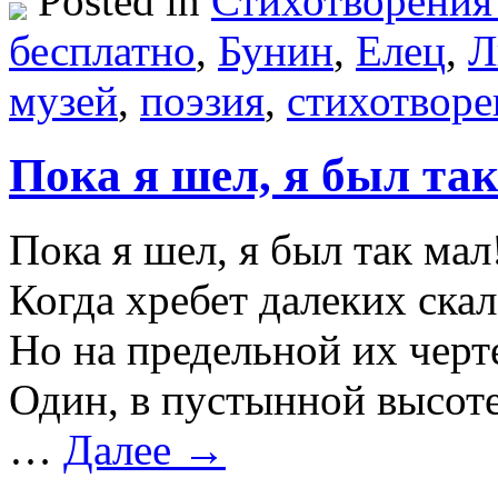
Posted in
Стихотворения
бесплатно
,
Бунин
,
Елец
,
Л
музей
,
поэзия
,
стихотворе
Пока я шел, я был та
Пока я шел, я был так мал
Когда хребет далеких ск
Но на предельной их черт
Один, в пустынной высоте
…
Далее →