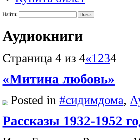
Найти:
Аудиокниги
Страница 4 из 4
«
1
2
3
4
«Митина любовь»
Posted in
#сидимдома
,
А
Рассказы 1932-1952 го