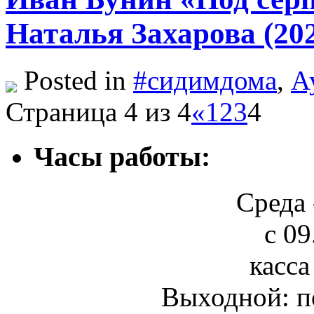
Наталья Захарова (20
Posted in
#сидимдома
,
А
Страница 4 из 4
«
1
2
3
4
Часы работы:
Среда 
с 09
касса
Выходной: п