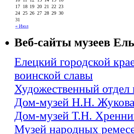
17
18
19
20
21
22
23
24
25
26
27
28
29
30
31
« Июл
Веб-сайты музеев Ель
Елецкий городской крае
воинской славы
Художественный отдел 
Дом-музей Н.Н. Жуков
Дом-музей Т.Н. Хренни
Музей народных ремес