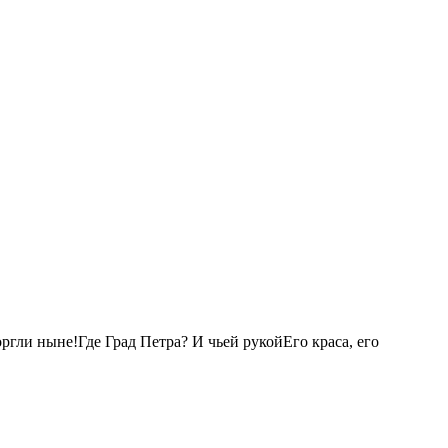
ргли ныне!Где Град Петра? И чьей рукойЕго краса, его