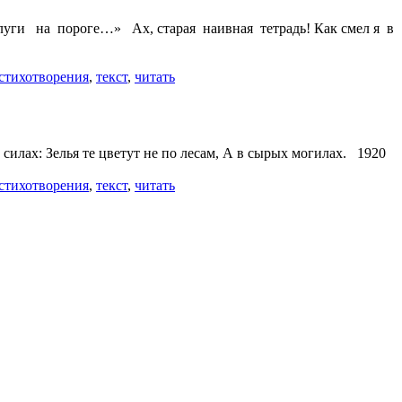
луги на пороге…» Ах, старая наивная тетрадь! Как смел я в
стихотворения
,
текст
,
читать
силах: Зелья те цветут не по лесам, А в сырых могилах. 1920
стихотворения
,
текст
,
читать