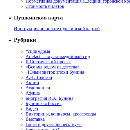
Нормативная документация (Елецкий городской кра
Стоимость билетов
Пушкинская карта
Инструкция по оплате пушкинской картой
Рубрики
#сидимдома
Artefact — мультимедийный гид
II Поэтический проект
«Все мы родом из детства»
«Юный знаток эпохи Бунина»
А.Н. Толстой
Акции
Аудиокниги
Афиша
Биография И.А. Бунина
Бунинская Россия
Видео
Викторины, конкурсы, кроссворды
Выставка
Гости и друзья нашего музея
Для чего же это?