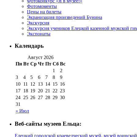
Фотоконкурс «Я в музее!»
Фотомоменты
Цены на билеты
Экранизация произведений Бунина
Экскурсия
Экскурсия учеников Елецкой казенной мужской гим
Экспонаты
Календарь
Август 2026
Пн
Вт
Ср
Чт
Пт
Сб
Вс
1
2
3
4
5
6
7
8
9
10
11
12
13
14
15
16
17
18
19
20
21
22
23
24
25
26
27
28
29
30
31
« Июл
Веб-сайты музеев Ельца:
Елецкий городской краеведческий музей, музей воинской