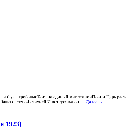
сли б узы гробовыеХоть на единый миг земнойПоэт и Царь расто
убящего слепой стихией.И вот дохнул он …
Далее →
я 1923)