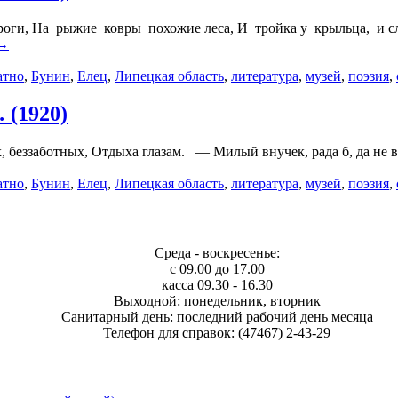
роги, На рыжие ковры похожие леса, И тройка у крыльца, и с
 →
атно
,
Бунин
,
Елец
,
Липецкая область
,
литература
,
музей
,
поэзия
,
 (1920)
беззаботных, Отдыха глазам. — Милый внучек, рада б, да не в 
атно
,
Бунин
,
Елец
,
Липецкая область
,
литература
,
музей
,
поэзия
,
Среда - воскресенье:
с 09.00 до 17.00
касса 09.30 - 16.30
Выходной: понедельник, вторник
Санитарный день: последний рабочий день месяца
Телефон для справок: (47467) 2-43-29