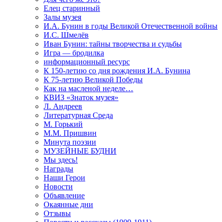
Елец старинный
Залы музея
И.А. Бунин в годы Великой Отечественной войны
И.С. Шмелёв
Иван Бунин: тайны творчества и судьбы
Игра — бродилка
информационный ресурс
К 150-летию со дня рождения И.А. Бунина
К 75-летию Великой Победы
Как на масленой неделе…
КВИЗ «Знаток музея»
Л. Андреев
Литературная Среда
М. Горький
М.М. Пришвин
Минута поэзии
МУЗЕЙНЫЕ БУДНИ
Мы здесь!
Награды
Наши Герои
Новости
Объявление
Окаянные дни
Отзывы