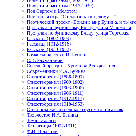
Повести и рассказы (1909-1911)
Повести и рассказы (1917-1930)
Под Серпом и Молотом
Поисковая игра "От частички к целому…"
Поэтический проект «Войди в мир Бунина, и ты е
Прогулки по бунинскому Ельцу: улица Манежная
Прогулки по бунинскому Ельцу: улица Торговая.
Рассказы (1892-1909)
Рассказы (1912-1916)
Рассказы (1930-1952)
Романсы на стихи И. Бунина
С.В. Рахманинов
Светлый праздник Христова Воскресения
Современники И.А. Бунина
Стихотворения (1886-1899)
Стихотворения (1900-1902)
Стихотворения (1903-1906)
Стихотворения (1906-1911)
Стихотворения (1912-1917)
Стихотворения (1918-1953)
Страницы жизни великого русского писателя.
Творчество И.А. Бунина
Темные аллеи
Тень птицы (1907-1911)
Ф.И. Шаляпин