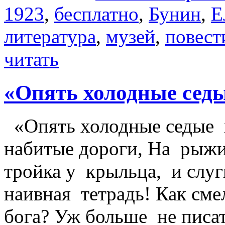
1923
,
бесплатно
,
Бунин
,
Е
литература
,
музей
,
повест
читать
«Опять холодные седы
«Опять холодные седые н
набитые дороги, На рыж
тройка у крыльца, и сл
наивная тетрадь! Как сме
бога? Уж больше не пис