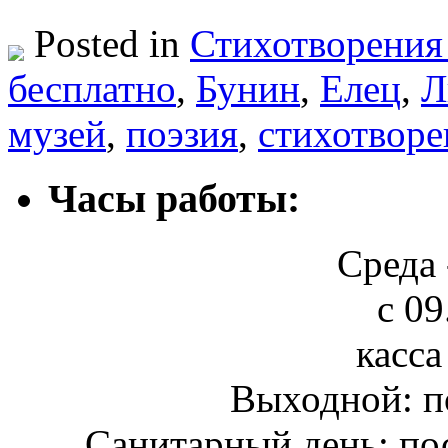
Posted in
Стихотворения
бесплатно
,
Бунин
,
Елец
,
Л
музей
,
поэзия
,
стихотворе
Часы работы:
Среда 
с 09
касса
Выходной: п
Санитарный день: по