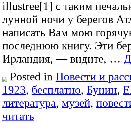
illustree[1] с таким печа
лунной ночи у берегов Ат
написать Вам мою горячу
последнюю книгу. Эти бер
Ирландия, — видите, …
Д
Posted in
Повести и расс
1923
,
бесплатно
,
Бунин
,
Е
литература
,
музей
,
повест
читать