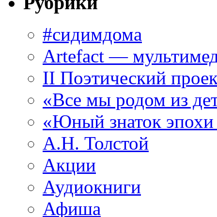
Рубрики
#сидимдома
Artefact — мультиме
II Поэтический проек
«Все мы родом из де
«Юный знаток эпохи
А.Н. Толстой
Акции
Аудиокниги
Афиша