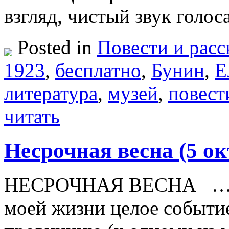
взгляд, чистый звук голо
Posted in
Повести и расс
1923
,
бесплатно
,
Бунин
,
Е
литература
,
музей
,
повест
читать
Несрочная весна (5 ок
НЕСРОЧНАЯ ВЕСНА …А е
моей жизни целое событие