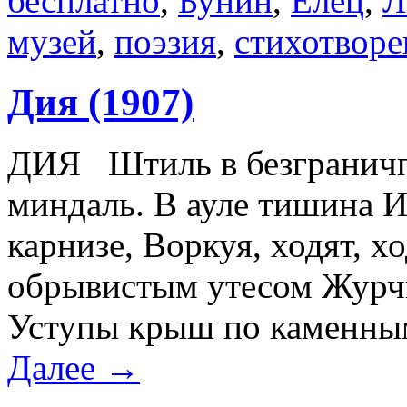
бесплатно
,
Бунин
,
Елец
,
Л
музей
,
поэзия
,
стихотворе
Дия (1907)
ДИЯ Штиль в безграничпо
миндаль. В ауле тишина И
карнизе, Воркуя, ходят, х
обрывистым утесом Журчи
Уступы крыш по каменны
Далее →