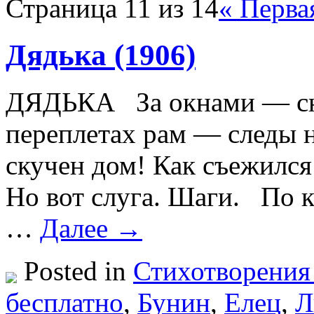
Страница 11 из 14
« Перва
Дядька (1906)
ДЯДЬКА За окнами — снег
переплетах рам — следы 
скучен дом! Как съежился
Но вот слуга. Шаги. По к
…
Далее →
Posted in
Стихотворения
бесплатно
,
Бунин
,
Елец
,
Л