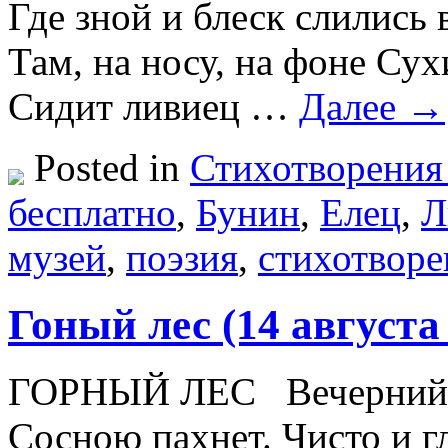
Где зной и блеск слились 
Там, на носу, на фоне Сух
Сидит ливиец …
Далее →
Posted in
Стихотворения
бесплатно
,
Бунин
,
Елец
,
Л
музей
,
поэзия
,
стихотворе
Гоный лес (14 августа
ГОРНЫЙ ЛЕС Вечерний ча
Сосною пахнет. Чисто и г