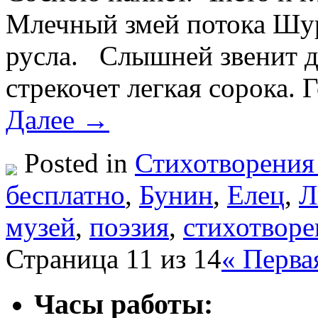
Млечный змей потока Шу
русла. Слышней звенит да
стрекочет легкая сорока. 
Далее →
Posted in
Стихотворения
бесплатно
,
Бунин
,
Елец
,
Л
музей
,
поэзия
,
стихотворе
Страница 11 из 14
« Перва
Часы работы: