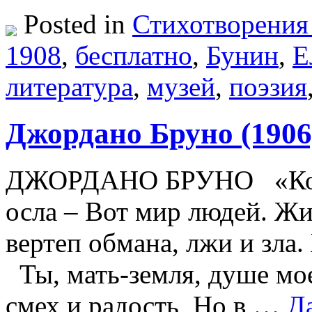
Posted in
Стихотворения
1908
,
бесплатно
,
Бунин
,
Е
литература
,
музей
,
поэзия
Джордано Бруно (1906
ДЖОРДАНО БРУHO «Ковч
осла – Вот мир людей. Ж
вертеп обмана, лжи и зла
Ты, мать-земля, душе мое
смех и радость, Но в …
Д