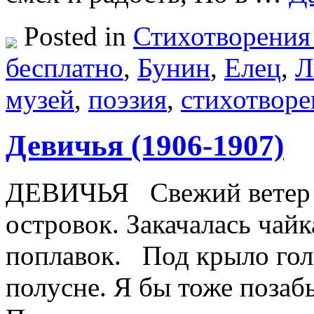
Posted in
Стихотворения
бесплатно
,
Бунин
,
Елец
,
Л
музей
,
поэзия
,
стихотворе
Девичья (1906-1907)
ДЕВИЧЬЯ Свежий ветер д
островок. Закачалась чайк
поплавок. Под крыло голо
полусне. Я бы тоже поза