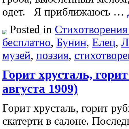
одет. Я приближаюсь …
Posted in
Стихотворения
бесплатно
,
Бунин
,
Елец
,
Л
музей
,
поэзия
,
стихотворе
Горит хрусталь, горит
августа 1909)
Горит хрусталь, горит руб
скатерти в салоне. Послед