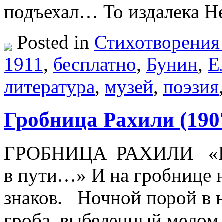
подъехал… То издалека 
Posted in
Стихотворения
1911
,
бесплатно
,
Бунин
,
Е
литература
,
музей
,
поэзия
Гробница Рахили (190
ГРОБНИЦА РАХИЛИ «И ум
в пути…» И на гробнице н
знаков. Ночной порой в н
гроба, выбеленный мелом