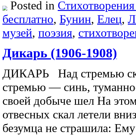
Posted in
Стихотворения
бесплатно
,
Бунин
,
Елец
,
Л
музей
,
поэзия
,
стихотворе
Дикарь (1906-1908)
ДИКАРЬ Над стремью ска
стремью — синь, туманное
своей добыче шел На это
отвесных скал летели вниз
безумца не страшила: Ем