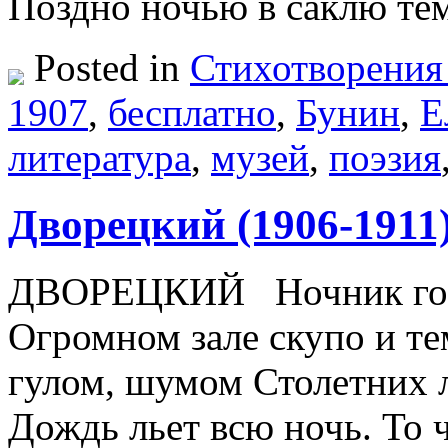
Поздно ночью в саклю т
Posted in
Стихотворения
1907
,
бесплатно
,
Бунин
,
Е
литература
,
музей
,
поэзия
Дворецкий (1906-1911
ДВОРЕЦКИЙ Ночник гори
Огромном зале скупо и т
гулом, шумом Столетних 
Дождь льет всю ночь. То 