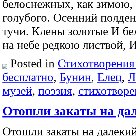
белоснежных, как зимою, 
голубого. Осенний полдень
тучи. Клены золотые И бе
на небе редкою листвой, 
Posted in
Стихотворения
бесплатно
,
Бунин
,
Елец
,
Л
музей
,
поэзия
,
стихотворе
Отошли закаты на дал
Отошли закаты на далекий