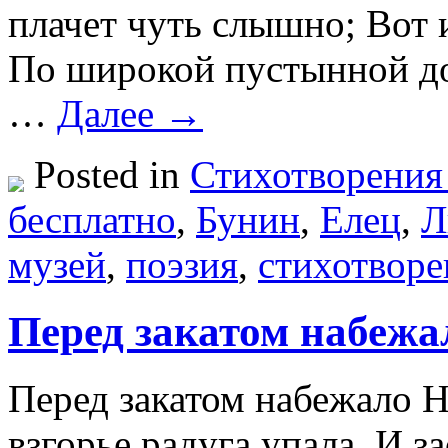
плачет чуть слышно; Вот
По широкой пустынной дор
…
Далее →
Posted in
Стихотворения
бесплатно
,
Бунин
,
Елец
,
Л
музей
,
поэзия
,
стихотворе
Перед закатом набежа
Перед закатом набежало Н
взгорье радуга упала, И з