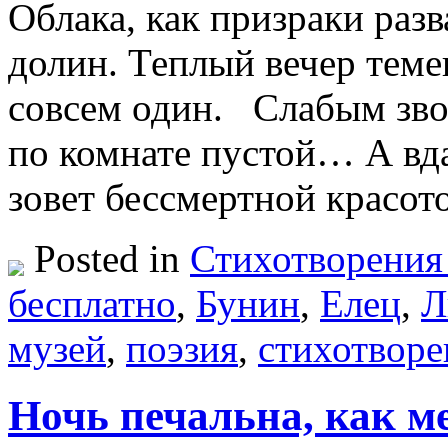
Облака, как призраки разв
долин. Теплый вечер теме
совсем один. Слабым зво
по комнате пустой… А вда
зовет бессмертной крас
Posted in
Стихотворения
бесплатно
,
Бунин
,
Елец
,
Л
музей
,
поэзия
,
стихотворе
Ночь печальна, как м