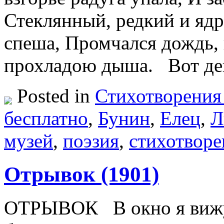
Стеклянный, редкий и яд
спеша, Промчался дождь, 
прохладою дыша. Вот де
Posted in
Стихотворения
бесплатно
,
Бунин
,
Елец
,
Л
музей
,
поэзия
,
стихотворе
Отрывок (1901)
ОТРЫВОК В окно я вижу 