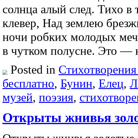
солнца алый след. Тихо в 
клевер, Над землею брез
ночи робких молодых меч
в чутком полусне. Это —
Posted in
Стихотворения
бесплатно
,
Бунин
,
Елец
,
Л
музей
,
поэзия
,
стихотворе
Открыты жнивья золо