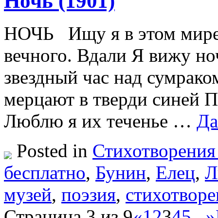
Ночь (1901)
НОЧЬ Ищу я в этом мире 
вечного. Вдали Я вижу но
звездный час над сумрако
мерцают в тверди синей П
Люблю я их теченье …
Да
Posted in
Стихотворения
бесплатно
,
Бунин
,
Елец
,
Л
музей
,
поэзия
,
стихотворе
Страница 3 из 9
«
1
2
3
4
5
...
»