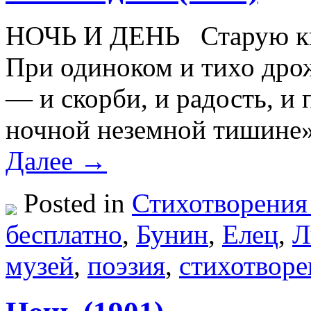
НОЧЬ И ДЕНЬ Старую кни
При одиноком и тихо дро
— и скорби, и радость, и 
ночной неземной тишине»
Далее →
Posted in
Стихотворения
бесплатно
,
Бунин
,
Елец
,
Л
музей
,
поэзия
,
стихотворе