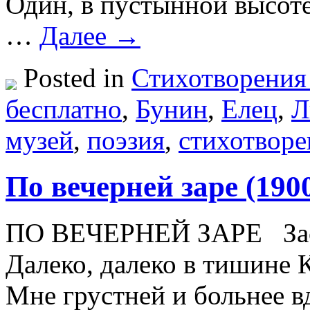
Один, в пустынной высоте
…
Далее →
Posted in
Стихотворения
бесплатно
,
Бунин
,
Елец
,
Л
музей
,
поэзия
,
стихотворе
По вечерней заре (190
ПО ВЕЧЕРНЕЙ ЗАРЕ Зас
Далеко, далеко в тишине 
Мне грустней и больнее в