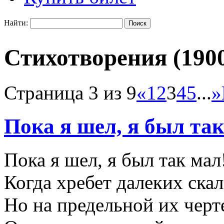
Найти:
Стихотворения (1900
Страница 3 из 9
«
1
2
3
4
5
...
»
Пока я шел, я был та
Пока я шел, я был так мал
Когда хребет далеких ск
Но на предельной их черт