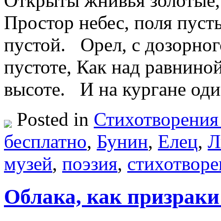
Открыты жнивья золотые,
Простор небес, поля пуст
пустой. Орел, с дозорног
пустоте, Как над равниной
высоте. И на кургане од
Posted in
Стихотворения
бесплатно
,
Бунин
,
Елец
,
Л
музей
,
поэзия
,
стихотворе
Облака, как призраки