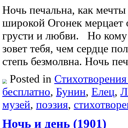
Ночь печальна, как мечты
широкой Огонек мерцает
грусти и любви. Но кому 
зовет тебя, чем сердце по
степь безмолвна. Ночь пе
Posted in
Стихотворения
бесплатно
,
Бунин
,
Елец
,
Л
музей
,
поэзия
,
стихотворе
Ночь и день (1901)