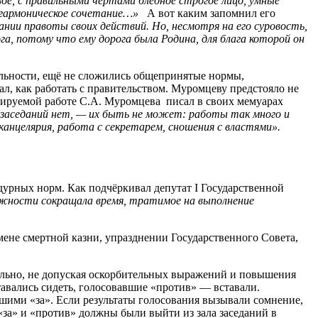
ое, с правильными чертами бледное строгое лицо, умные
ь гармоническое сочетание…»
А вот каким запомнил его
нании правоты своих действий. Но, несмотря на его суровость,
га, потому что ему дорога была Родина, для блага которой он
ельности, ещё не сложились общепринятые нормы,
л, как работать с правительством. Муромцеву предстояло не
мируемой работе С.А. Муромцева писал в своих мемуарах
ля заседаний нет, — их быть не может: работы так много и
 канцелярия, работа с секретарем, сношения с властями».
урных норм. Как подчёркивал депутат I Государственной
можности сокращала время, тратимое на выполнение
не смертной казни, упразднении Государственного Совета,
ельно, не допуская оскорбительных выражений и повышения
тавались сидеть, голосовавшие «против» — вставали.
шими «за». Если результаты голосования вызывали сомнение,
 «за» и «против» должны были выйти из зала заседаний в