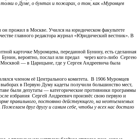
 толки о Думе, о бунтах и пожарах, о том, как «Муромцев
 он прожил в Москве. Учился на юридическом факультете
в качестве главного редактора журнал «Юридический вестник». В
итной карточке Муромцева, переданной Бунину, есть сделанная
Бунин, вероятно, послал или предал через кого-либо Сергею
д Москвой — в Царицыне, где у Сергея Андреевича была
влялся членом её Центрального комитета. В 1906 Муромцев
На выборах в Первую Думу кадеты получили большинство мест,
составе были депутаты — категорические противники программы
После избрания Сергей Андреевич произнёс свою первую и
форме правильного, постоянно действующего, на неотъемлемых
. Пожелаем друг другу и самим себе, чтобы у всех нас достало