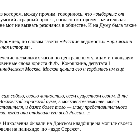
в котором, между прочим, говорилось, что «
выборные от
умский аграрный проект, согласно которому значительная
не мог не вызвать резонанса в обществе. И на Думу была также
Муромцев, по словам газеты «Русские ведомости» «
при жизни
онная история
».
 течение нескольких часов по центральным улицам и площадям
венные слова юриста Ф.Ф. Кокошкина, депутата I
инадлежал Москве. Москва ценила его и гордилась им ещё
но сам собою, своею личностью, всем существом своим. В те
осковской городской думе, в московском земстве, могли
дставителя, и даже более того — главу представительного
а, когда она отдавала его всей России…»
ра Николаевна бывали на Донском кладбище на могиле своего
овали на панихиде по «дяде Сереже».