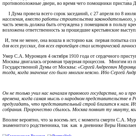
противоположные двери, во время чего помощники пристава Д
I Дума провела всего сорок заседаний, с 27 апреля по 8 июля
населения, вместо работы строительства законодательного, 
часть земель должна быть отчуждена у помещиков в пользу крес
возложена ответственность за прошедшие крестьянские выступ
И, тем не менее, она вошла в историю как первая попытка соз
для всех русских, для всех европейцев стал исторической лич
Умер С.А. Муромцев 4 октября 1910 года от сердечного прист
Москвы двигалась огромная траурная процессия. Многим из п
Государственной Думы от Москвы:
«Сергей Андреевич Муромце
тогда, когда значение его было многим неясно. Ибо Сергей Анд
Он не только учил нас началам правового государства, но и пр
времена, когда самая мысль о народном представительстве в Ро
предугадать, что представительный строй близится к нам. Иб
собрания. Пророчество сбылось. Москва помнит ту минуту, ког
Вполне вероятно, что за восемь лет, с момента смерти С.А. М
знаменитого родственника, так как в дневнике Веры Николаев