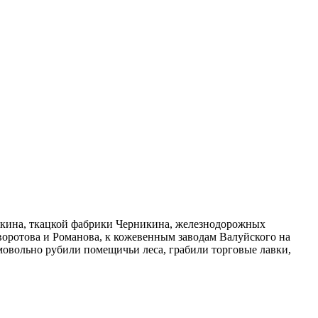
якина, ткацкой фабрики Черникина, железнодорожных
воротова и Романова, к кожевенным заводам Валуйского на
овольно рубили помещичьи леса, грабили торговые лавки,