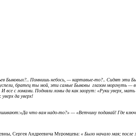
в Быковых?.. Помнишь небось, — картавые-то?.. Сидят эти Бы
 успели, братец ты мой, эти самые Быковы глазом моргнуть — в
И все с ломами. Подняли ломы да как заорут: «Руки уверх, мать
уверх да уверх!
ашивают:»Да что вам надо-то?» — «Ветчину подавай! Где ключи 
аевны, Сергея Андреевича Муромцева:
« Было начало мая; после