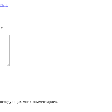
стырь
ы
*
я последующих моих комментариев.