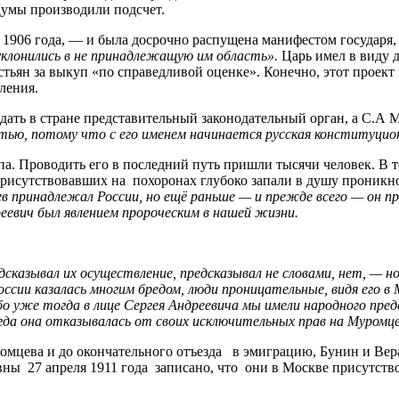
умы производили подсчет.
 1906 года, — и была досрочно распущена манифестом государя, 
уклонились в не принадлежащую им область».
Царь имел в виду д
тьян за выкуп «по справедливой оценке». Конечно, этот проект 
ления.
дать в стране представительный законодательный орган, а С.А 
ностью, потому что с его именем начинается русская конституци
упа. Проводить его в последний путь пришли тысячи человек. В
рисутствовавших на похоронах глубоко запали в душу проникно
в принадлежал России, но ещё раньше — и прежде всего — он пр
реевич был явлением пророческим в нашей жизни.
едсказывал их осуществление, предсказывал не словами, нет, — 
ссии казалась многим бредом, люди проницательные, видя его в М
о уже тогда в лице Сергея Андреевича мы имели народного пре
да она отказывалась от своих исключительных прав на Муромцев
уромцева и до окончательного отъезда в эмиграцию, Бунин и Ве
ны 27 апреля 1911 года записано, что они в Москве присутств