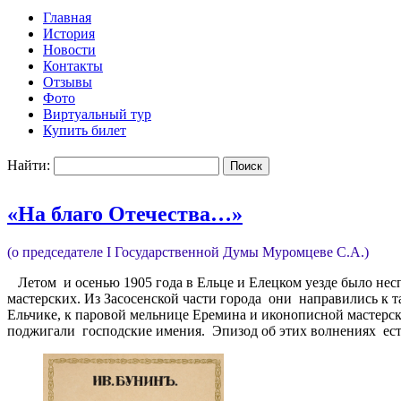
Главная
История
Новости
Контакты
Отзывы
Фото
Виртуальный тур
Купить билет
Найти:
«На благо Отечества…»
(о председателе I Государственной Думы Муромцеве С.А.)
Летом и осенью 1905 года в Ельце и Елецком уезде было не
мастерских. Из Засосенской части города они направились к 
Ельчике, к паровой мельнице Еремина и иконописной мастерс
поджигали господские имения. Эпизод об этих волнениях есть