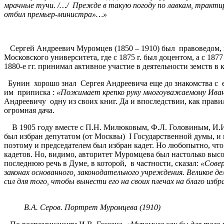
мрачные тучи. /…/ Прежде в такую погоду по лавкам, трактирам
отбил премьер-министра»…»
Сергей Андреевич Муромцев (1850 – 1910) был правоведом, 
Московского университета, где с 1875 г. был доцентом, а с 187
1880-е гг. принимал активное участие в деятельности земств в 
Бунин хорошо знал Сергея Андреевича еще до знакомства с ег
им приписка :
«Пожимает крепко руку многоуважаемому Ивану А
Андреевичу одну из своих книг. Да и впоследствии, как прав
огромная дача.
В 1905 году вместе с П.Н. Милюковым, Ф.Л. Головиным, И.И.
был избран депутатом (от Москвы) I Государственной думы, и
поэтому и председателем был избран кадет. Но любопытно, чт
кадетов. Но, видимо, авторитет Муромцева был настолько выс
последнюю речь в Думе, в которой, в частности, сказал:
«Совер
законах основанного, законодательного учреждения. Великое дел
сил для того, чтобы вынести его на своих плечах на благо избр
В.А. Серов. Портрет Муромцева (1910)