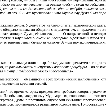
 и был рожден, чтобы стать председателем парламента. Красив
 падало весомо, величественная оценка представляли на редкост
 стоял он на своём месте и вёл заседание твёрдо, в полном соз
 любили его. Они все чувствовали, что Муромцеву Дума была доро
 тяжелым делом. У депутатов не было опыта парламентской деят
 обладало навыками общения с парламентом, а парламент не зна
мировать аппарат Думы, её канцелярию. О напряженной и ненор
 Заседания идут часто дневные и вечерние. Предельных часов д
чернее затягивается далеко за полночь. А тут только начинается
олоссальные усилия к выработке думского регламента и процед
пью, не раскалывалась в ненужных вопросах процедуры… по воз
на такту и твёрдости своего председателя».
ые вопросы: об амнистии всех политических заключённых, отме
 наделении крестьян землей.
ний, во время которых председатель требовал говорить уважит
сов. По обычаю, заведенному Муромцевым, голосовавшие «за» ос
кретаря Думы, в противном случае они считались проголосовав
бавлялось, производилось раздельное голосование. Голосовавшие