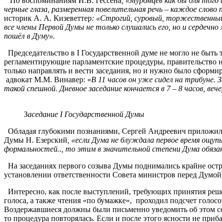
По воспоминаниям И.В. Гессена
, «Муромцев как бы для того
черные глаза, размеренная повелительная речь – каждое слово
историк А. А. Кизеветтер
: «Строгий, суровый, торжественный,
все члены Первой Думы не только слушались его, но и сердечно
пошёл в Думу».
Председательство в I Государственной думе не могло не быть
регламентирующие парламентские процедуры, правительство не
только направлять и вести заседания, но и нужно было сфор
адвокат М.М. Винавер: «
В 11 часов он уже сидел на трибуне.
такой спешной. Дневное заседание кончается в 7 – 8 часов, ве
З
аседание I Государственной Думы
Обладая глубокими познаниями, Сергей Андреевич приложил к
Думы Н. Езерский
, «если Дума не блуждала первое время ощу
формальностей.., то этим в значительной степени Дума обяза
На заседаниях первого созыва Думы поднимались крайне остр
установлении ответственности Совета министров перед Думой,
Интересно, как после выступлений, требующих принятия реше
голоса, а также чтения «по бумажке», проходил подсчет голо
Воздержавшиеся должны были письменно уведомить об этом се
то процедура повторялась. Если и после этого ясности не при