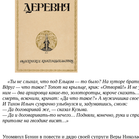
«Ты не слыхал, что под Ельцом — то было? На хуторе братье
Вдруг — что такое? Топот на крыльце, крик: «Отворяй!» И не
ним — два архаровца какие-то, золоторотцы, короче сказать… 
смерть, вскочили, кричат: «Да что такое?» А мужичишка свое: 
И Тихон Ильич сумрачно улыбнулся и, задумавшись, смолк:
— Да договаривай же, — сказал Кузьма.
— Да и договаривать-то нечего… Подняли, конечно, руки и спр
притолке на гвоздике висят…»
Упомянул Бунин в повести и дядю своей супруги Веры Никол