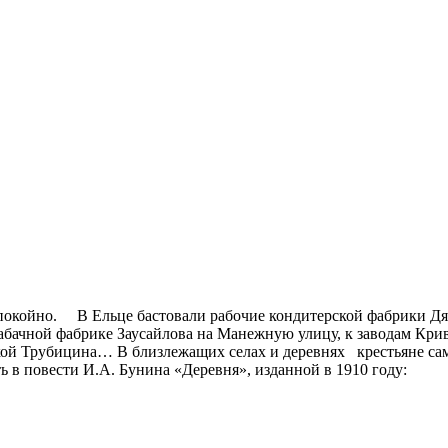
спокойно. В Ельце бастовали рабочие кондитерской фабрики Д
табачной фабрике Заусайлова на Манежную улицу, к заводам Кри
кой Трубицина… В близлежащих селах и деревнях крестьяне сам
 в повести И.А. Бунина «Деревня», изданной в 1910 году: