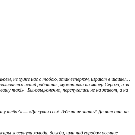
ковы, не хуже нас с тобою, этак вечерком, играют в шашки…
валивается ихний работник, мужачинка на манер Серого, а за
 вашу так!» Быковы,конечно, перепугались не на живот, а на
у тебя?» — «Да сукин сын! Тебе ли не знать? Да вот они, на
 жары завернули холода, дожди, шли над городом осенние