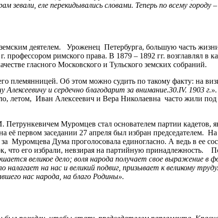
 зевали, еле перекидывались словами. Теперь по всему городу –
земским деятелем. Уроженец Петербурга, большую часть жизни
7 г. профессором римского права. В 1879 – 1892 гг. возглавлял 
качестве гласного Московского и Тульского земских собраний.
о племянницей. Об этом можно судить по такому факту: на виз
лексеевичу и сердечно благодарит за внимание.30.IV. 1903 г.».
ило, летом, Иван Алексеевич и Вера Николаевна часто жили по
 Петрункевичем Муромцев стал основателем партии кадетов, я
 на её первом заседании 27 апреля был избран председателем. 
о за Муромцева Дума проголосовала единогласно. А ведь в ее 
ок, что его избрали, невзирая на партийную принадлежность. 
шается великое дело; воля народа получает свое выражение в 
о налагает на нас и великий подвиг, призывает к великому труду
авшего нас народа, на благо Родины».